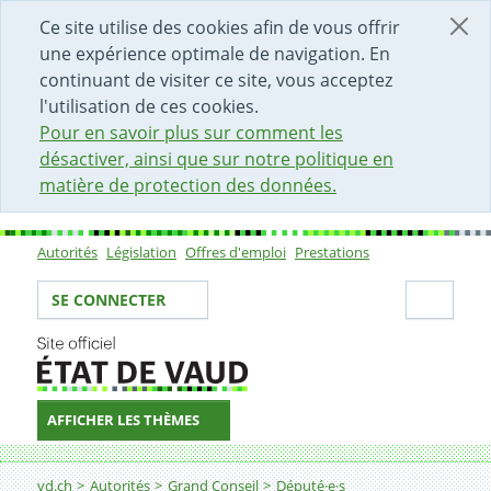
DÉBUT DU CONTENU DE LA PAGE
ACCÈS AU CHAMP DE RECHERCHE
PAGE D'ACCUEIL
FORMULAIRE DE CONTACT
Ce site utilise des cookies afin de vous offrir
une expérience optimale de navigation. En
continuant de visiter ce site, vous acceptez
l'utilisation de ces cookies.
Pour en savoir plus sur comment les
désactiver, ainsi que sur notre politique en
matière de protection des données.
Autorités
Législation
Offres d'emploi
Prestations
Sous-navigation
Votre identité
Secti
SE CONNECTER
AFFICHER LES THÈMES
Fil d'Ariane
vd.ch
Autorités
Grand Conseil
Député·e·s