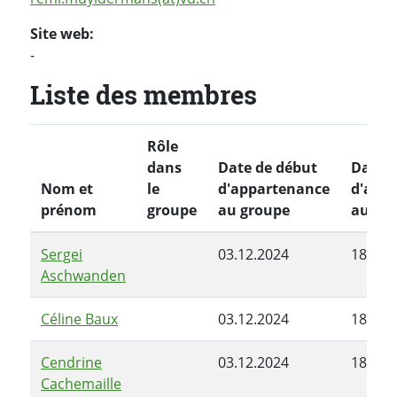
Site web:
-
Liste des membres
Rôle
dans
Date de début
Date d
Nom et
le
d'appartenance
d'app
prénom
groupe
au groupe
au gr
Sergei
03.12.2024
18.03.
Aschwanden
Céline Baux
03.12.2024
18.03.
Cendrine
03.12.2024
18.03.
Cachemaille