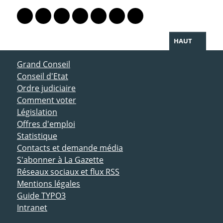
PARTAGER LA PAGE
Lien vers le profil Mastodon
Lien vers le profil Bluesky
Lien vers le profil Instagram
Lien vers le profil Linkedin
Lien vers le profil Facebook
Lien vers le profil Twitter
Partager par WhatsAp
HAUT
ACCÈS DIRECT
Grand Conseil
Conseil d'Etat
Ordre judiciaire
Comment voter
Législation
Offres d'emploi
Statistique
Contacts et demande média
S'abonner à La Gazette
Réseaux sociaux et flux RSS
Mentions légales
Guide TYPO3
Intranet