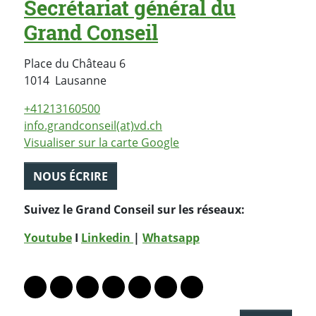
Secrétariat général du
Grand Conseil
Place du Château 6
Suisse
1014
Lausanne
+41213160500
info.grandconseil(at)vd.ch
Visualiser sur la carte Google
NOUS ÉCRIRE
Suivez le Grand Conseil sur les réseaux:
Youtube
I
Linkedin
|
Whatsapp
PARTAGER LA PAGE
Lien vers le profil Mastodon
Lien vers le profil Bluesky
Lien vers le profil Instagram
Lien vers le profil Linkedin
Lien vers le profil Facebook
Lien vers le profil Twitter
Partager par WhatsAp