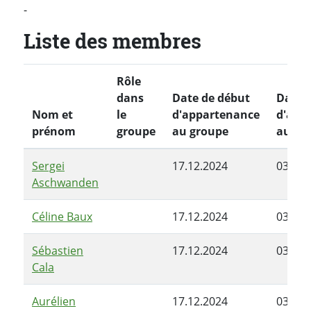
-
Liste des membres
Rôle
dans
Date de début
Date d
Nom et
le
d'appartenance
d'app
prénom
groupe
au groupe
au gr
Sergei
17.12.2024
03.06.
Aschwanden
Céline Baux
17.12.2024
03.06.
Sébastien
17.12.2024
03.06.
Cala
Aurélien
17.12.2024
03.06.