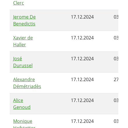
Clerc
Jerome De
17.12.2024
03.06.
Benedictis
Xavier de
17.12.2024
03.06.
Haller
José
17.12.2024
03.06.
Durussel
Alexandre
17.12.2024
27.03.
Démétriadès
Alice
17.12.2024
03.06.
Genoud
Monique
17.12.2024
03.06.
Hofstetter