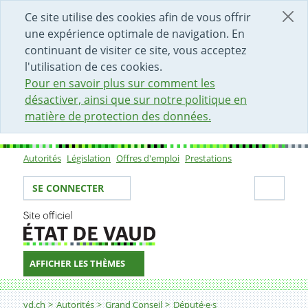
DÉBUT DU CONTENU DE LA PAGE
ACCÈS AU CHAMP DE RECHERCHE
PAGE D'ACCUEIL
FORMULAIRE DE CONTACT
Ce site utilise des cookies afin de vous offrir
une expérience optimale de navigation. En
continuant de visiter ce site, vous acceptez
l'utilisation de ces cookies.
Pour en savoir plus sur comment les
désactiver, ainsi que sur notre politique en
matière de protection des données.
Autorités
Législation
Offres d'emploi
Prestations
Sous-navigation
Votre identité
Secti
SE CONNECTER
AFFICHER LES THÈMES
Fil d'Ariane
vd.ch
Autorités
Grand Conseil
Député·e·s