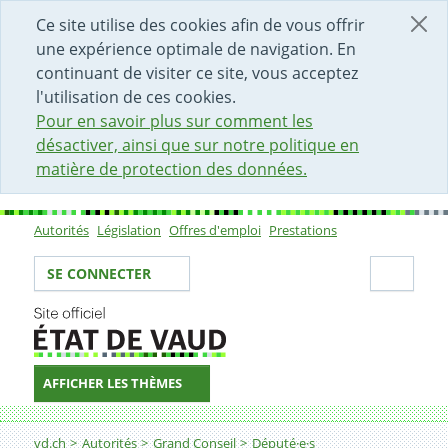
DÉBUT DU CONTENU DE LA PAGE
ACCÈS AU CHAMP DE RECHERCHE
PAGE D'ACCUEIL
FORMULAIRE DE CONTACT
Ce site utilise des cookies afin de vous offrir
une expérience optimale de navigation. En
continuant de visiter ce site, vous acceptez
l'utilisation de ces cookies.
Pour en savoir plus sur comment les
désactiver, ainsi que sur notre politique en
matière de protection des données.
Autorités
Législation
Offres d'emploi
Prestations
Sous-navigation
Votre identité
Secti
SE CONNECTER
AFFICHER LES THÈMES
Fil d'Ariane
vd.ch
Autorités
Grand Conseil
Député·e·s