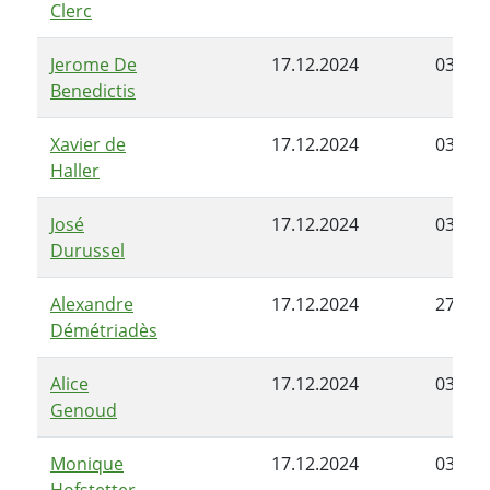
Clerc
Jerome De
17.12.2024
03.06.
Benedictis
Xavier de
17.12.2024
03.06.
Haller
José
17.12.2024
03.06.
Durussel
Alexandre
17.12.2024
27.03.
Démétriadès
Alice
17.12.2024
03.06.
Genoud
Monique
17.12.2024
03.06.
Hofstetter