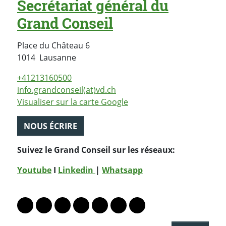
Secrétariat général du
Grand Conseil
Place du Château 6
Suisse
1014
Lausanne
+41213160500
info.grandconseil(at)vd.ch
Visualiser sur la carte Google
NOUS ÉCRIRE
Suivez le Grand Conseil sur les réseaux:
Youtube
I
Linkedin
|
Whatsapp
PARTAGER LA PAGE
Lien vers le profil Mastodon
Lien vers le profil Bluesky
Lien vers le profil Instagram
Lien vers le profil Linkedin
Lien vers le profil Facebook
Lien vers le profil Twitter
Partager par WhatsAp