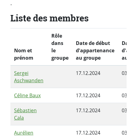
-
Liste des membres
Rôle
dans
Date de début
Date d
Nom et
le
d'appartenance
d'app
prénom
groupe
au groupe
au gr
Sergei
17.12.2024
03.06.
Aschwanden
Céline Baux
17.12.2024
03.06.
Sébastien
17.12.2024
03.06.
Cala
Aurélien
17.12.2024
03.06.