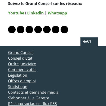
Suivez le Grand Conseil sur les réseaux:
Youtube
I
Linkedin
|
Whatsapp
PARTAGER LA PAGE
Lien vers le profil Mastodon
Lien vers le profil Bluesky
Lien vers le profil Instagram
Lien vers le profil Linkedin
Lien vers le profil Facebook
Lien vers le profil Twitter
Partager par WhatsAp
HAUT
ACCÈS DIRECT
Grand Conseil
Conseil d'Etat
Ordre judiciaire
Comment voter
Législation
Offres d'emploi
Statistique
Contacts et demande média
S'abonner à La Gazette
Réseaux sociaux et flux RSS