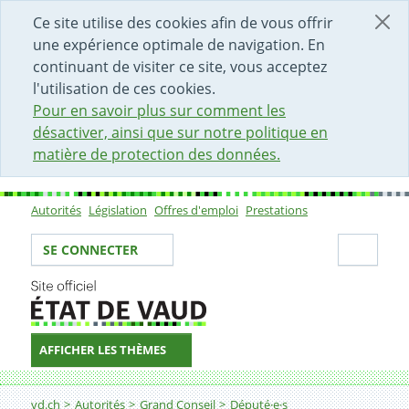
DÉBUT DU CONTENU DE LA PAGE
ACCÈS AU CHAMP DE RECHERCHE
PAGE D'ACCUEIL
FORMULAIRE DE CONTACT
Ce site utilise des cookies afin de vous offrir
une expérience optimale de navigation. En
continuant de visiter ce site, vous acceptez
l'utilisation de ces cookies.
Pour en savoir plus sur comment les
désactiver, ainsi que sur notre politique en
matière de protection des données.
Autorités
Législation
Offres d'emploi
Prestations
Sous-navigation
Votre identité
Secti
SE CONNECTER
AFFICHER LES THÈMES
Fil d'Ariane
vd.ch
Autorités
Grand Conseil
Député·e·s