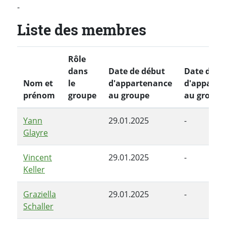
-
Liste des membres
Rôle
dans
Date de début
Date de fi
Nom et
le
d'appartenance
d'apparte
prénom
groupe
au groupe
au groupe
Yann
29.01.2025
-
Glayre
Vincent
29.01.2025
-
Keller
Graziella
29.01.2025
-
Schaller