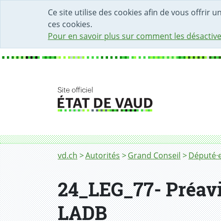
DÉBUT DU CONTENU DE LA PAGE
ACCÈS AU CHAMP DE RECHERCHE
PAGE D'ACCUEIL
FORMULAIRE DE CONTACT
Ce site utilise des cookies afin de vous offrir 
ces cookies.
Pour en savoir plus sur comment les désactive
Fil d'Ariane
vd.ch
Autorités
Grand Conseil
Député·e
24_LEG_77- Préavis
LADB