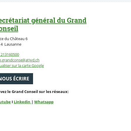
ecrétariat général du Grand
onseil
ce du Château 6
Suisse
14
Lausanne
1213160500
o.grandconseil(at)vd.ch
ualiser sur la carte Google
NOUS ÉCRIRE
ivez le Grand Conseil sur les réseaux:
utube
I
Linkedin
|
Whatsapp