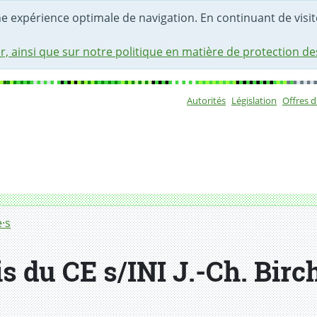
une expérience optimale de navigation. En continuant de visite
r, ainsi que sur notre politique en matière de protection d
Autorités
Législation
Offres 
Sous-navigat
·s
 du CE s/INI J.-Ch. Birch