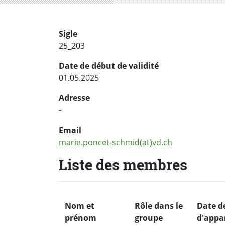
Sigle
25_203
Date de début de validité
01.05.2025
Adresse
-
Email
marie.poncet-schmid(at)vd.ch
Liste des membres
Nom et
Rôle dans le
Date d
prénom
groupe
d'appa