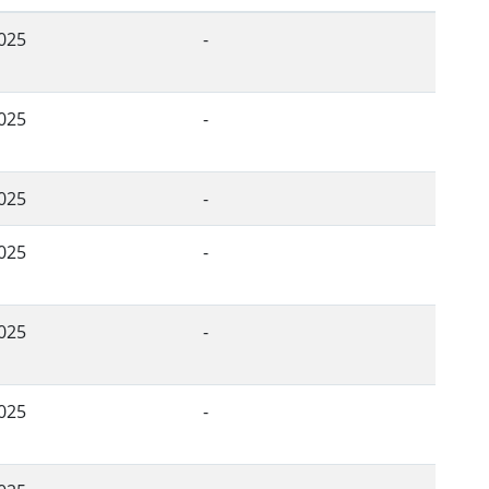
025
-
025
-
025
-
025
-
025
-
025
-