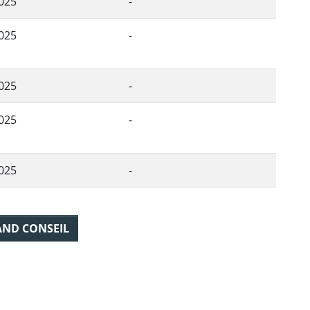
025
-
025
-
025
-
025
-
025
-
AND CONSEIL