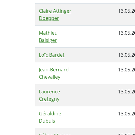
Claire Attinger
13.05.2
Doepper
Mathieu
13.05.2
Balsiger
Loïc Bardet
13.05.2
Jean-Bernard
13.05.2
Chevalley
Laurence
13.05.2
Cretegny
Géraldine
13.05.2
Dubuis