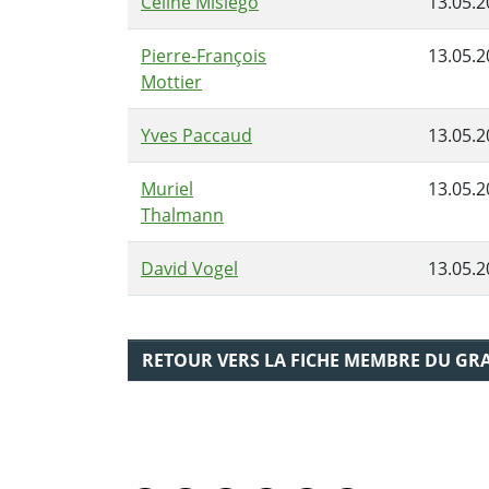
Céline Misiego
13.05.2
Pierre-François
13.05.2
Mottier
Yves Paccaud
13.05.2
Muriel
13.05.2
Thalmann
David Vogel
13.05.2
RETOUR VERS LA FICHE MEMBRE DU GR
PARTAGER LA PAGE