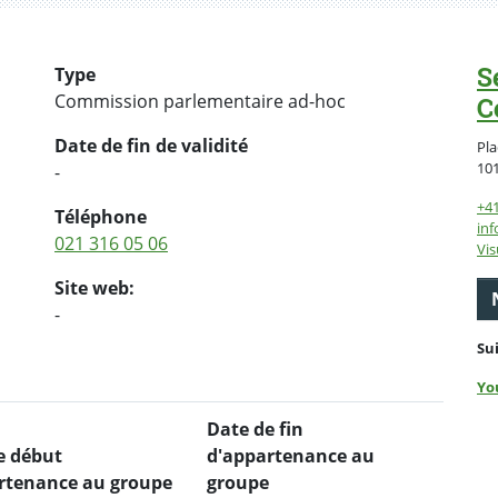
S
Type
Commission parlementaire ad-hoc
C
Date de fin de validité
Pla
10
-
+4
Téléphone
inf
021 316 05 06
Vis
Site web:
-
Su
Yo
Date de fin
e début
d'appartenance au
rtenance au groupe
groupe