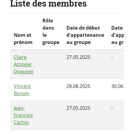
Liste des membres
Rôle
dans
Date de début
Date de f
Nom et
le
d'appartenance
d'appart
prénom
groupe
au groupe
au group
Claire
27.05.2025
-
Attinger
Doepper
Vincent
28.08.2025
30.06.202
Bonvin
Jean-
27.05.2025
-
François
Cachin