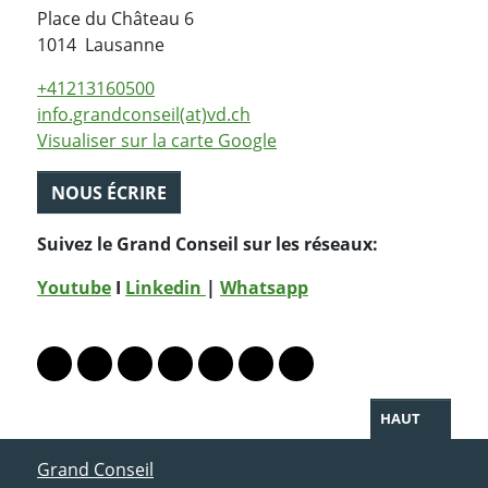
Place du Château 6
Suisse
1014
Lausanne
+41213160500
info.grandconseil(at)vd.ch
Visualiser sur la carte Google
NOUS ÉCRIRE
Suivez le Grand Conseil sur les réseaux:
Youtube
I
Linkedin
|
Whatsapp
PARTAGER LA PAGE
Lien vers le profil Mastodon
Lien vers le profil Bluesky
Lien vers le profil Instagram
Lien vers le profil Linkedin
Lien vers le profil Facebook
Lien vers le profil Twitter
Partager par WhatsAp
HAUT
ACCÈS DIRECT
Grand Conseil