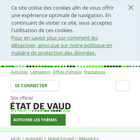
DÉBUT DU CONTENU DE LA PAGE
ACCÈS AU CHAMP DE RECHERCHE
PAGE D'ACCUEIL
FORMULAIRE DE CONTACT
Ce site utilise des cookies afin de vous offrir
une expérience optimale de navigation. En
continuant de visiter ce site, vous acceptez
l'utilisation de ces cookies.
Pour en savoir plus sur comment les
désactiver, ainsi que sur notre politique en
matière de protection des données.
Autorités
Législation
Offres d'emploi
Prestations
Sous-navigation
Votre identité
Secti
SE CONNECTER
AFFICHER LES THÈMES
Fil d'Ariane
vd.ch
Autorités
Grand Conseil
Député·e·s