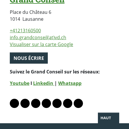
Place du Château 6
Suisse
1014
Lausanne
+41213160500
info.grandconseil(at)vd.ch
Visualiser sur la carte Google
NOUS ÉCRIRE
Suivez le Grand Conseil sur les réseaux:
Youtube
I
Linkedin
|
Whatsapp
PARTAGER LA PAGE
Lien vers le profil Mastodon
Lien vers le profil Bluesky
Lien vers le profil Instagram
Lien vers le profil Linkedin
Lien vers le profil Facebook
Lien vers le profil Twitter
Partager par WhatsAp
HAUT