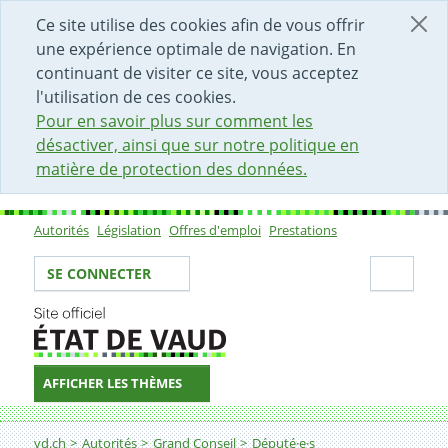
DÉBUT DU CONTENU DE LA PAGE
ACCÈS AU CHAMP DE RECHERCHE
PAGE D'ACCUEIL
FORMULAIRE DE CONTACT
Ce site utilise des cookies afin de vous offrir
une expérience optimale de navigation. En
continuant de visiter ce site, vous acceptez
l'utilisation de ces cookies.
Pour en savoir plus sur comment les
désactiver, ainsi que sur notre politique en
matière de protection des données.
Autorités
Législation
Offres d'emploi
Prestations
Sous-navigation
Votre identité
Secti
SE CONNECTER
AFFICHER LES THÈMES
Fil d'Ariane
vd.ch
Autorités
Grand Conseil
Député·e·s