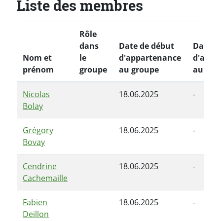
Liste des membres
Rôle
dans
Date de début
Date de
Nom et
le
d'appartenance
d'appa
prénom
groupe
au groupe
au gro
Nicolas
18.06.2025
-
Bolay
Grégory
18.06.2025
-
Bovay
Cendrine
18.06.2025
-
Cachemaille
Fabien
18.06.2025
-
Deillon