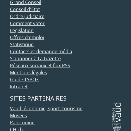
ACCÈS DIRECT
Grand Conseil
Conseil d'Etat
Ordre judiciaire
Comment voter
Législation
Offres d'emploi
Statistique
Contacts et demande média
S'abonner à La Gazette
Réseaux sociaux et flux RSS
Mentions légales
Guide TYPO3
Intranet
SITES PARTENAIRES
Vaud: économie, sport, tourisme
Musées
Patrimoine
CH.ch