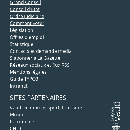
ACCÈS DIRECT
Grand Conseil
Conseil d'Etat
Ordre judiciaire
Comment voter
Législation
Offres d'emploi
Statistique
Contacts et demande média
S'abonner à La Gazette
Réseaux sociaux et flux RSS
Mentions légales
Guide TYPO3
Intranet
SITES PARTENAIRES
Vaud: économie, sport, tourisme
Musées
Patrimoine
CH.ch