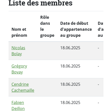
Liste des membres
Rôle
dans
Date de début
Date de
Nom et
le
d'appartenance
d'appa
prénom
groupe
au groupe
au gro
Nicolas
18.06.2025
-
Bolay
Grégory
18.06.2025
-
Bovay
Cendrine
18.06.2025
-
Cachemaille
Fabien
18.06.2025
-
Deillon