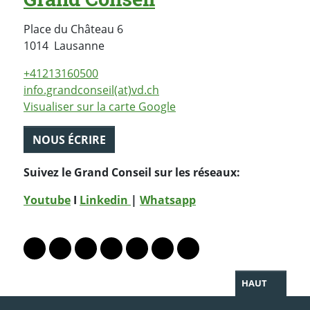
Place du Château 6
Suisse
1014
Lausanne
+41213160500
info.grandconseil(at)vd.ch
Visualiser sur la carte Google
NOUS ÉCRIRE
Suivez le Grand Conseil sur les réseaux:
Youtube
I
Linkedin
|
Whatsapp
PARTAGER LA PAGE
Lien vers le profil Mastodon
Lien vers le profil Bluesky
Lien vers le profil Instagram
Lien vers le profil Linkedin
Lien vers le profil Facebook
Lien vers le profil Twitter
Partager par WhatsAp
HAUT