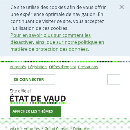
DÉBUT DU CONTENU DE LA PAGE
ACCÈS AU CHAMP DE RECHERCHE
PAGE D'ACCUEIL
FORMULAIRE DE CONTACT
Ce site utilise des cookies afin de vous offrir
une expérience optimale de navigation. En
continuant de visiter ce site, vous acceptez
l'utilisation de ces cookies.
Pour en savoir plus sur comment les
désactiver, ainsi que sur notre politique en
matière de protection des données.
Autorités
Législation
Offres d'emploi
Prestations
Sous-navigation
Votre identité
Secti
SE CONNECTER
AFFICHER LES THÈMES
Fil d'Ariane
vd.ch
Autorités
Grand Conseil
Député·e·s