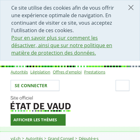
DÉBUT DU CONTENU DE LA PAGE
ACCÈS AU CHAMP DE RECHERCHE
PAGE D'ACCUEIL
FORMULAIRE DE CONTACT
Ce site utilise des cookies afin de vous offrir
une expérience optimale de navigation. En
continuant de visiter ce site, vous acceptez
l'utilisation de ces cookies.
Pour en savoir plus sur comment les
désactiver, ainsi que sur notre politique en
matière de protection des données.
Autorités
Législation
Offres d'emploi
Prestations
Sous-navigation
Votre identité
Secti
SE CONNECTER
AFFICHER LES THÈMES
Fil d'Ariane
vd.ch
Autorités
Grand Conseil
Député·e·s