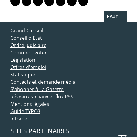
Lien vers le profil Mastodon
Lien vers le profil Bluesky
Lien vers le profil Instagram
Lien vers le profil Linkedin
Lien vers le profil Facebook
Lien vers le profil Twitter
Partager par WhatsAp
HAUT
ACCÈS DIRECT
Grand Conseil
Conseil d'Etat
Ordre judiciaire
Comment voter
Législation
Offres d'emploi
Statistique
Contacts et demande média
S'abonner à La Gazette
Réseaux sociaux et flux RSS
Mentions légales
Guide TYPO3
Intranet
SITES PARTENAIRES