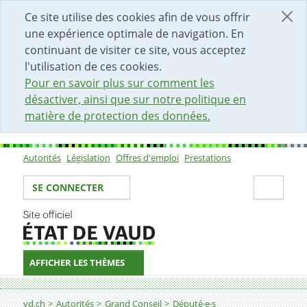
DÉBUT DU CONTENU DE LA PAGE
ACCÈS AU CHAMP DE RECHERCHE
PAGE D'ACCUEIL
FORMULAIRE DE CONTACT
Ce site utilise des cookies afin de vous offrir
une expérience optimale de navigation. En
continuant de visiter ce site, vous acceptez
l'utilisation de ces cookies.
Pour en savoir plus sur comment les
désactiver, ainsi que sur notre politique en
matière de protection des données.
Autorités
Législation
Offres d'emploi
Prestations
Sous-navigation
Votre identité
Secti
SE CONNECTER
AFFICHER LES THÈMES
Fil d'Ariane
vd.ch
Autorités
Grand Conseil
Député·e·s