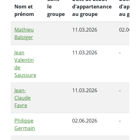
Nom et
le
d'appartenance
d'appar
prénom
groupe
au groupe
au grou
Mathieu
11.03.2026
02.06.20
Balsiger
Jean
11.03.2026
-
Valentin
de
Saussure
Jean-
11.03.2026
-
Claude
Favre
Philippe
02.06.2026
-
Germain