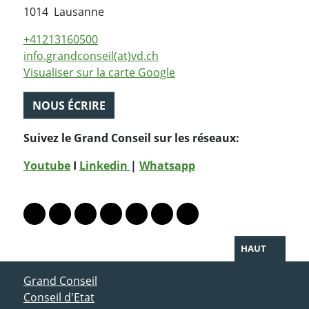
Suisse
1014
Lausanne
+41213160500
info.grandconseil(at)vd.ch
Visualiser sur la carte Google
NOUS ÉCRIRE
Suivez le Grand Conseil sur les réseaux:
Youtube
I
Linkedin
|
Whatsapp
PARTAGER LA PAGE
Lien vers le profil Mastodon
Lien vers le profil Bluesky
Lien vers le profil Instagram
Lien vers le profil Linkedin
Lien vers le profil Facebook
Lien vers le profil Twitter
Partager par WhatsAp
HAUT
ACCÈS DIRECT
Grand Conseil
Conseil d'Etat