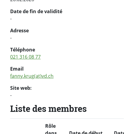
Date de fin de validité
-
Adresse
-
Téléphone
021 316 08 77
Email
fanny.krug(at)vd.ch
Site web:
-
Liste des membres
Rôle
dans
Date de début
Date de 