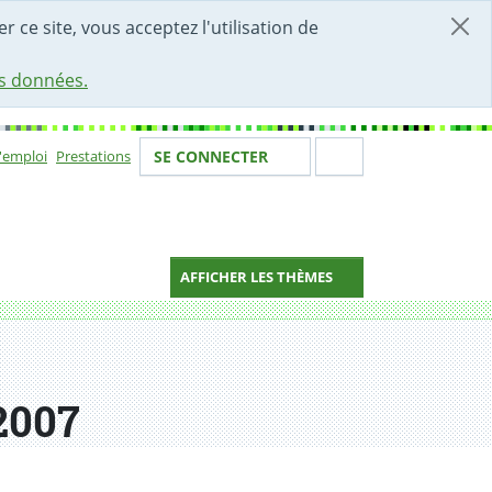
r ce site, vous acceptez l'utilisation de
es données.
Votre identité
Section de 
d'emploi
Prestations
SE CONNECTER
ion
AFFICHER LES THÈMES
2007