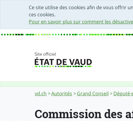
DÉBUT DU CONTENU DE LA PAGE
ACCÈS AU CHAMP DE RECHERCHE
PAGE D'ACCUEIL
FORMULAIRE DE CONTACT
Ce site utilise des cookies afin de vous offrir 
ces cookies.
Pour en savoir plus sur comment les désactive
Fil d'Ariane
vd.ch
Autorités
Grand Conseil
Député·e
Commission des af