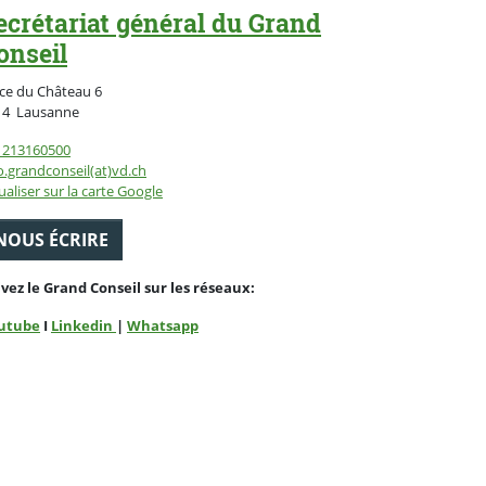
ecrétariat général du Grand
onseil
ce du Château 6
Suisse
14
Lausanne
1213160500
o.grandconseil(at)vd.ch
ualiser sur la carte Google
NOUS ÉCRIRE
ivez le Grand Conseil sur les réseaux:
utube
I
Linkedin
|
Whatsapp