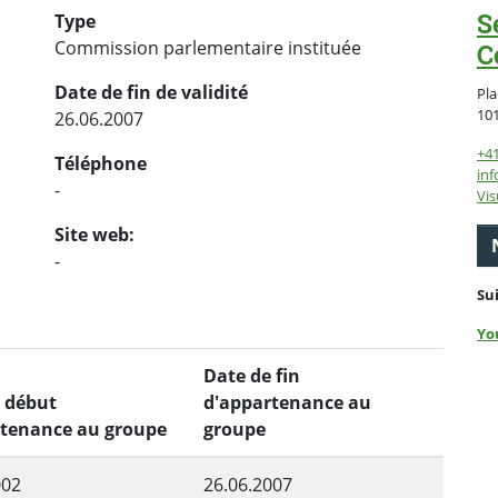
S
Type
Commission parlementaire instituée
C
Date de fin de validité
Pla
10
26.06.2007
+4
Téléphone
inf
-
Vis
Site web:
-
Su
Yo
Date de fin
 début
d'appartenance au
rtenance au groupe
groupe
002
26.06.2007