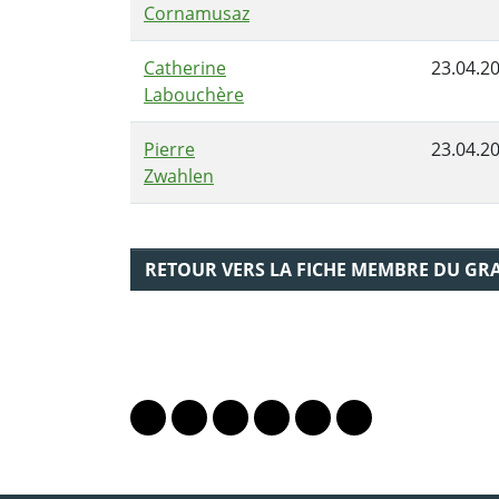
Cornamusaz
Catherine
23.04.2
Labouchère
Pierre
23.04.2
Zwahlen
RETOUR VERS LA FICHE MEMBRE DU GR
PARTAGER LA PAGE
Lien vers le profil Mastodon
Lien vers le profil Bluesky
Lien vers le profil Instagram
Lien vers le profil Linkedin
Lien vers le profil Fac
Lien vers le profil