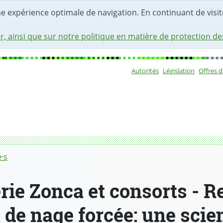
une expérience optimale de navigation. En continuant de visite
r, ainsi que sur notre politique en matière de protection d
Autorités
Législation
Offres 
Sous-navigat
·s
érie Zonca et consorts - 
t de nage forcée: une scie