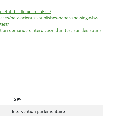
e-etat-des-lieux-en-suisse/
ases/peta-scientist-publishes-paper-showing-why-
test/
ion-demande-dinterdiction-dun-test-sur-des-souris-
Type
Intervention parlementaire