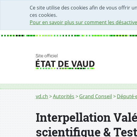
DÉBUT DU CONTENU DE LA PAGE
ACCÈS AU CHAMP DE RECHERCHE
PAGE D'ACCUEIL
FORMULAIRE DE CONTACT
Ce site utilise des cookies afin de vous offrir 
ces cookies.
Pour en savoir plus sur comment les désactive
Fil d'Ariane
vd.ch
Autorités
Grand Conseil
Député·e
Interpellation Val
scientifique & Tes