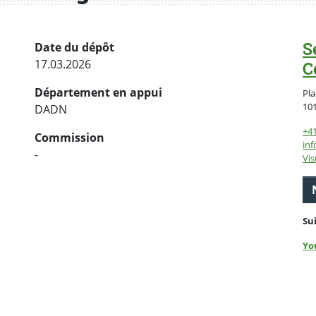
S
Date du dépôt
17.03.2026
C
Département en appui
Pla
10
DADN
+4
Commission
inf
-
Vis
Su
Yo