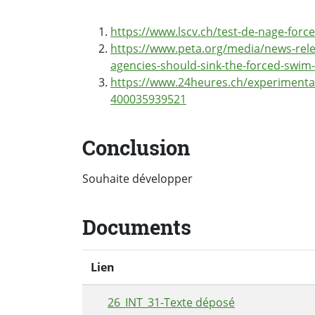
https://www.lscv.ch/test-de-nage-force
https://www.peta.org/media/news-rele
agencies-should-sink-the-forced-swim-
https://www.24heures.ch/experimentat
400035939521
Conclusion
Souhaite développer
Documents
Lien
26_INT_31-Texte déposé