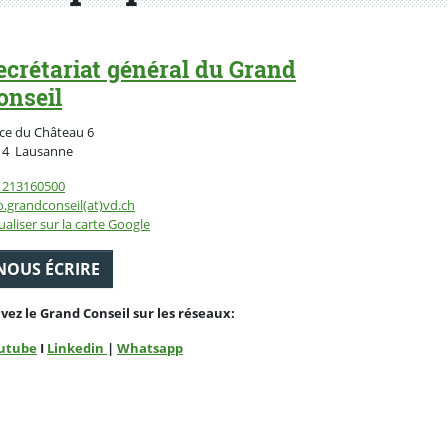
ecrétariat général du Grand
onseil
ce du Château 6
Suisse
14
Lausanne
1213160500
o.grandconseil(at)vd.ch
ualiser sur la carte Google
NOUS ÉCRIRE
ivez le Grand Conseil sur les réseaux:
utube
I
Linkedin
|
Whatsapp