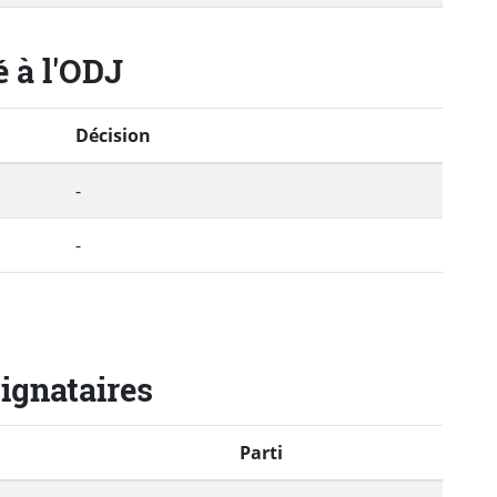
é à l'ODJ
Décision
-
-
signataires
Parti