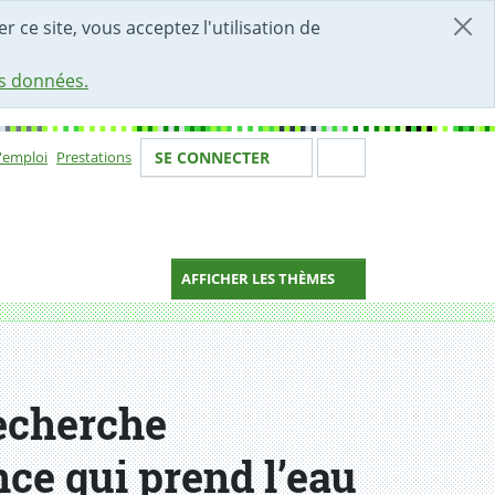
r ce site, vous acceptez l'utilisation de
es données.
Votre identité
Section de 
d'emploi
Prestations
SE CONNECTER
ion
AFFICHER LES THÈMES
Recherche
nce qui prend l’eau