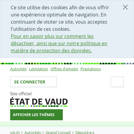
DÉBUT DU CONTENU DE LA PAGE
ACCÈS AU CHAMP DE RECHERCHE
PAGE D'ACCUEIL
FORMULAIRE DE CONTACT
Ce site utilise des cookies afin de vous offrir
une expérience optimale de navigation. En
continuant de visiter ce site, vous acceptez
l'utilisation de ces cookies.
Pour en savoir plus sur comment les
désactiver, ainsi que sur notre politique en
matière de protection des données.
Autorités
Législation
Offres d'emploi
Prestations
Sous-navigation
Votre identité
Secti
SE CONNECTER
AFFICHER LES THÈMES
Fil d'Ariane
vd.ch
Autorités
Grand Conseil
Député·e·s