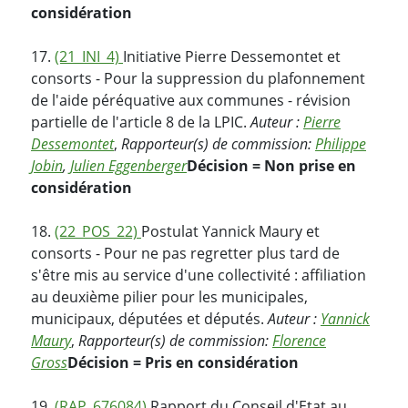
considération
17.
(21_INI_4)
Initiative Pierre Dessemontet et
consorts - Pour la suppression du plafonnement
de l'aide péréquative aux communes - révision
partielle de l'article 8 de la LPIC.
Auteur :
Pierre
Dessemontet
,
Rapporteur(s) de commission:
Philippe
Jobin
,
Julien Eggenberger
Décision = Non prise en
considération
18.
(22_POS_22)
Postulat Yannick Maury et
consorts - Pour ne pas regretter plus tard de
s'être mis au service d'une collectivité : affiliation
au deuxième pilier pour les municipales,
municipaux, députées et députés.
Auteur :
Yannick
Maury
,
Rapporteur(s) de commission:
Florence
Gross
Décision = Pris en considération
19.
(RAP_676084)
Rapport du Conseil d'Etat au