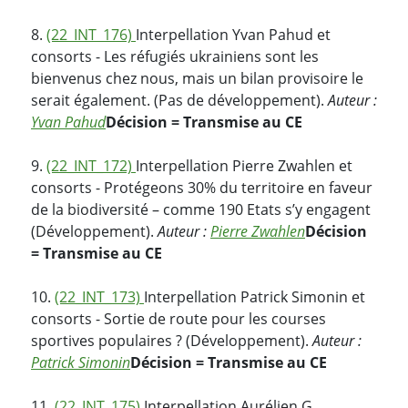
8.
(22_INT_176)
Interpellation Yvan Pahud et
consorts - Les réfugiés ukrainiens sont les
bienvenus chez nous, mais un bilan provisoire le
serait également. (Pas de développement).
Auteur :
Yvan Pahud
Décision = Transmise au CE
9.
(22_INT_172)
Interpellation Pierre Zwahlen et
consorts - Protégeons 30% du territoire en faveur
de la biodiversité – comme 190 Etats s’y engagent
(Développement).
Auteur :
Pierre Zwahlen
Décision
= Transmise au CE
10.
(22_INT_173)
Interpellation Patrick Simonin et
consorts - Sortie de route pour les courses
sportives populaires ? (Développement).
Auteur :
Patrick Simonin
Décision = Transmise au CE
11.
(22_INT_175)
Interpellation Aurélien G.