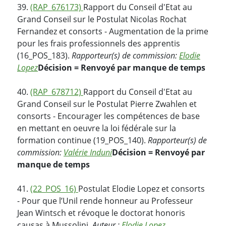
39.
(RAP_676173)
Rapport du Conseil d'Etat au
Grand Conseil sur le Postulat Nicolas Rochat
Fernandez et consorts - Augmentation de la prime
pour les frais professionnels des apprentis
(16_POS_183).
Rapporteur(s) de commission:
Elodie
Lopez
Décision = Renvoyé par manque de temps
40.
(RAP_678712)
Rapport du Conseil d'Etat au
Grand Conseil sur le Postulat Pierre Zwahlen et
consorts - Encourager les compétences de base
en mettant en oeuvre la loi fédérale sur la
formation continue (19_POS_140).
Rapporteur(s) de
commission:
Valérie Induni
Décision = Renvoyé par
manque de temps
41.
(22_POS_16)
Postulat Elodie Lopez et consorts
- Pour que l’Unil rende honneur au Professeur
Jean Wintsch et révoque le doctorat honoris
causas à Mussolini.
Auteur :
Elodie Lopez
,