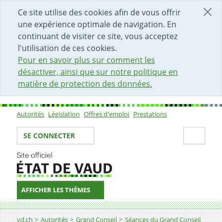
DÉBUT DU CONTENU DE LA PAGE
ACCÈS AU CHAMP DE RECHERCHE
PAGE D'ACCUEIL
FORMULAIRE DE CONTACT
Ce site utilise des cookies afin de vous offrir
une expérience optimale de navigation. En
continuant de visiter ce site, vous acceptez
l'utilisation de ces cookies.
Pour en savoir plus sur comment les
désactiver, ainsi que sur notre politique en
matière de protection des données.
Autorités
Législation
Offres d'emploi
Prestations
Sous-navigation
Votre identité
Secti
SE CONNECTER
AFFICHER LES THÈMES
Fil d'Ariane
vd.ch
Autorités
Grand Conseil
Séances du Grand Conseil