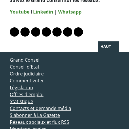
Suivez le Grand Conseil sur les réseaux:
Youtube
I
Linkedin
|
Whatsapp
PARTAGER LA PAGE
Lien vers le profil Mastodon
Lien vers le profil Bluesky
Lien vers le profil Instagram
Lien vers le profil Linkedin
Lien vers le profil Facebook
Lien vers le profil Twitter
Partager par WhatsAp
HAUT
ACCÈS DIRECT
Grand Conseil
Conseil d'Etat
Ordre judiciaire
Comment voter
Législation
Offres d'emploi
Statistique
Contacts et demande média
S'abonner à La Gazette
Réseaux sociaux et flux RSS