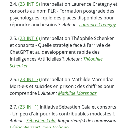
2.4.
(23_INT_5)
Interpellation Laurence Cretegny et
consorts au nom PLR - Formation postgrade des
psychologues : quid des places disponibles pour
répondre aux besoins ?.
Auteur :
Laurence Cretegny
2.5.
(23_INT_6)
Interpellation Théophile Schenker
et consorts - Quelle stratégie face à l’arrivée de
ChatGPT et au développement rapide des
Intelligences Artificielles ?.
Auteur :
Théophile
Schenker
2.6.
(23_INT_7)
Interpellation Mathilde Marendaz -
Mort-e-s et suicides en prison : des chiffres pour
comprendre !.
Auteur :
Mathilde Marendaz
2.7.
(23_INI_1)
Initiative Sébastien Cala et consorts
- Un peu d'air pour les contribuables modestes !.
Auteur :
Sébastien Cala
,
Rapporteur(s) de commission:
Cédric Weissert
,
Jean Tschopp