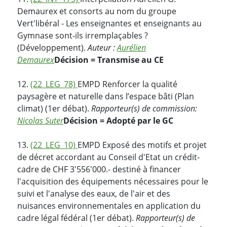
Demaurex et consorts au nom du groupe
Vert'libéral - Les enseignantes et enseignants au
Gymnase sont-ils irremplaçables ?
(Développement).
Auteur :
Aurélien
Demaurex
Décision = Transmise au CE
12.
(22_LEG_78)
EMPD Renforcer la qualité
paysagère et naturelle dans l’espace bâti (Plan
climat) (1er débat).
Rapporteur(s) de commission:
Nicolas Suter
Décision = Adopté par le GC
13.
(22_LEG_10)
EMPD Exposé des motifs et projet
de décret accordant au Conseil d'Etat un crédit-
cadre de CHF 3'556'000.- destiné à financer
l'acquisition des équipements nécessaires pour le
suivi et l'analyse des eaux, de l'air et des
nuisances environnementales en application du
cadre légal fédéral (1er débat).
Rapporteur(s) de