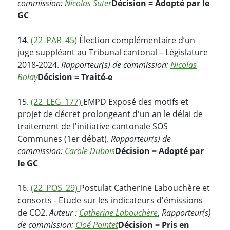
commission:
Nicolas Suter
Décision = Adopté par le
GC
14.
(22_PAR_45)
Élection complémentaire d’un
juge suppléant au Tribunal cantonal – Législature
2018-2024.
Rapporteur(s) de commission:
Nicolas
Bolay
Décision = Traité-e
15.
(22_LEG_177)
EMPD Exposé des motifs et
projet de décret prolongeant d'un an le délai de
traitement de l'initiative cantonale SOS
Communes (1er débat).
Rapporteur(s) de
commission:
Carole Dubois
Décision = Adopté par
le GC
16.
(22_POS_29)
Postulat Catherine Labouchère et
consorts - Etude sur les indicateurs d'émissions
de CO2.
Auteur :
Catherine Labouchère
,
Rapporteur(s)
de commission:
Cloé Pointet
Décision = Pris en