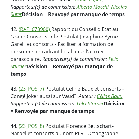
Rapporteur(s) de commission:
Alberto Mocchi
,
Nicolas
Suter
Décision = Renvoyé par manque de temps
42.
(RAP_678960)
Rapport du Conseil d'Etat au
Grand Conseil sur le Postulat Josephine Byrne
Garelli et consorts - Faciliter la formation de
personnel encadrant local pour l'accueil
parascolaire.
Rapporteur(s) de commission:
Felix
Stürner
Décision = Renvoyé par manque de
temps
43.
(23_POS_7)
Postulat Céline Baux et consorts -
Congé Joker aussi sur Vaud?.
Auteur :
Céline Baux
,
Rapporteur(s) de commission:
Felix Stürner
Décision
= Renvoyée par manque de temps
44.
(23_POS_8)
Postulat Florence Bettschart-
Narbel et consorts au nom PLR - Orthographe