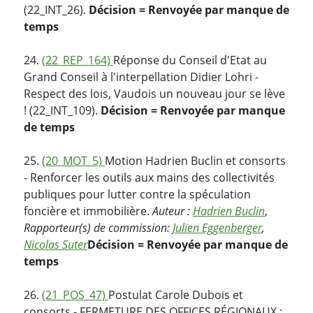
(22_INT_26).
Décision = Renvoyée par manque de
temps
24.
(22_REP_164)
Réponse du Conseil d'Etat au
Grand Conseil à l'interpellation Didier Lohri -
Respect des lois, Vaudois un nouveau jour se lève
! (22_INT_109).
Décision = Renvoyée par manque
de temps
25.
(20_MOT_5)
Motion Hadrien Buclin et consorts
- Renforcer les outils aux mains des collectivités
publiques pour lutter contre la spéculation
foncière et immobilière.
Auteur :
Hadrien Buclin
,
Rapporteur(s) de commission:
Julien Eggenberger
,
Nicolas Suter
Décision = Renvoyée par manque de
temps
26.
(21_POS_47)
Postulat Carole Dubois et
consorts - FERMETURE DES OFFICES RÉGIONAUX :