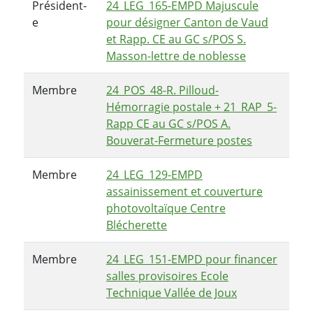
Président-
24_LEG_165-EMPD Majuscule
e
pour désigner Canton de Vaud
et Rapp. CE au GC s/POS S.
Masson-lettre de noblesse
Membre
24_POS_48-R. Pilloud-
Hémorragie postale + 21_RAP_5-
Rapp CE au GC s/POS A.
Bouverat-Fermeture postes
Membre
24_LEG_129-EMPD
assainissement et couverture
photovoltaïque Centre
Blécherette
Membre
24_LEG_151-EMPD pour financer
salles provisoires Ecole
Technique Vallée de Joux