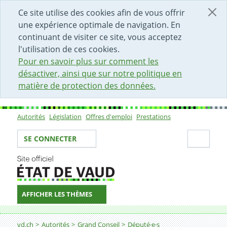
DÉBUT DU CONTENU DE LA PAGE
ACCÈS AU CHAMP DE RECHERCHE
PAGE D'ACCUEIL
FORMULAIRE DE CONTACT
Ce site utilise des cookies afin de vous offrir
une expérience optimale de navigation. En
continuant de visiter ce site, vous acceptez
l'utilisation de ces cookies.
Pour en savoir plus sur comment les
désactiver, ainsi que sur notre politique en
matière de protection des données.
Autorités
Législation
Offres d'emploi
Prestations
Sous-navigation
Votre identité
Secti
SE CONNECTER
AFFICHER LES THÈMES
Fil d'Ariane
vd.ch
Autorités
Grand Conseil
Député·e·s