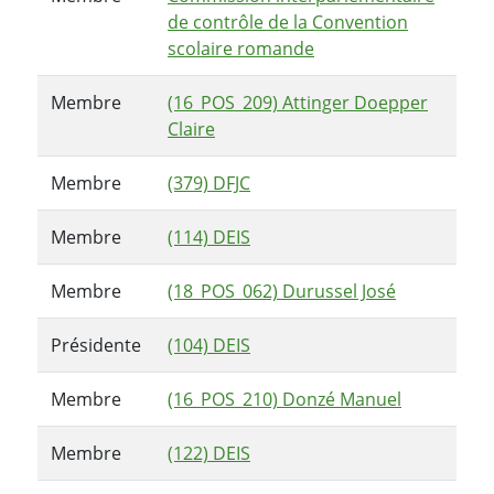
de contrôle de la Convention
scolaire romande
Membre
(16_POS_209) Attinger Doepper
Claire
Membre
(379) DFJC
Membre
(114) DEIS
Membre
(18_POS_062) Durussel José
Présidente
(104) DEIS
Membre
(16_POS_210) Donzé Manuel
Membre
(122) DEIS