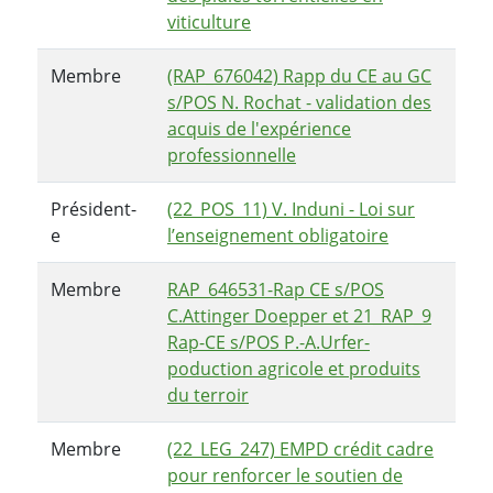
viticulture
Membre
(RAP_676042) Rapp du CE au GC
s/POS N. Rochat - validation des
acquis de l'expérience
professionnelle
Président-
(22_POS_11) V. Induni - Loi sur
e
l’enseignement obligatoire
Membre
RAP_646531-Rap CE s/POS
C.Attinger Doepper et 21_RAP_9
Rap-CE s/POS P.-A.Urfer-
poduction agricole et produits
du terroir
Membre
(22_LEG_247) EMPD crédit cadre
pour renforcer le soutien de