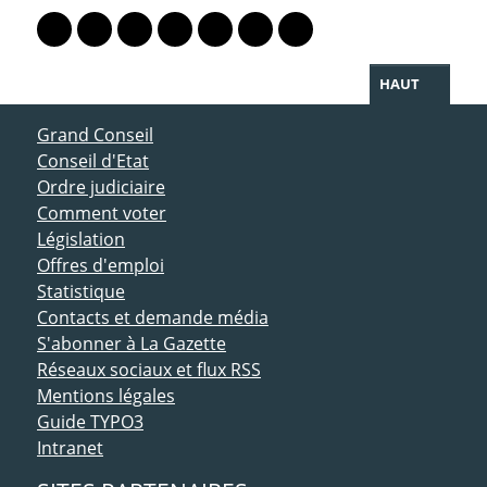
Lien vers le profil Mastodon
Lien vers le profil Bluesky
Lien vers le profil Instagram
Lien vers le profil Linkedin
Lien vers le profil Facebook
Lien vers le profil Twitter
Partager par WhatsAp
HAUT
ACCÈS DIRECT
Grand Conseil
Conseil d'Etat
Ordre judiciaire
Comment voter
Législation
Offres d'emploi
Statistique
Contacts et demande média
S'abonner à La Gazette
Réseaux sociaux et flux RSS
Mentions légales
Guide TYPO3
Intranet