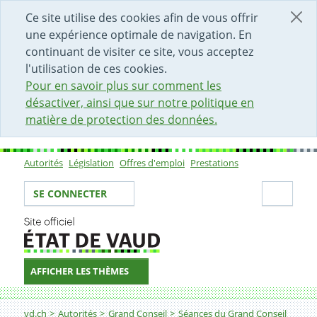
DÉBUT DU CONTENU DE LA PAGE
ACCÈS AU CHAMP DE RECHERCHE
PAGE D'ACCUEIL
FORMULAIRE DE CONTACT
Ce site utilise des cookies afin de vous offrir
une expérience optimale de navigation. En
continuant de visiter ce site, vous acceptez
l'utilisation de ces cookies.
Pour en savoir plus sur comment les
désactiver, ainsi que sur notre politique en
matière de protection des données.
Autorités
Législation
Offres d'emploi
Prestations
Sous-navigation
Votre identité
Secti
SE CONNECTER
AFFICHER LES THÈMES
Fil d'Ariane
vd.ch
Autorités
Grand Conseil
Séances du Grand Conseil