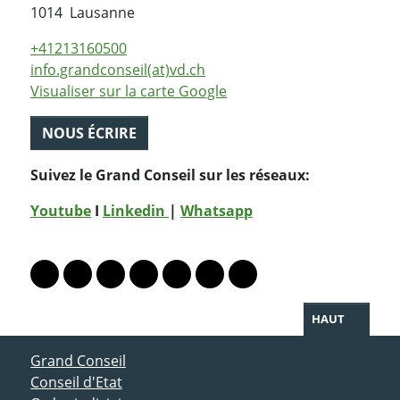
Suisse
1014
Lausanne
+41213160500
info.grandconseil(at)vd.ch
Visualiser sur la carte Google
NOUS ÉCRIRE
Suivez le Grand Conseil sur les réseaux:
Youtube
I
Linkedin
|
Whatsapp
PARTAGER LA PAGE
Lien vers le profil Mastodon
Lien vers le profil Bluesky
Lien vers le profil Instagram
Lien vers le profil Linkedin
Lien vers le profil Facebook
Lien vers le profil Twitter
Partager par WhatsAp
HAUT
ACCÈS DIRECT
Grand Conseil
Conseil d'Etat