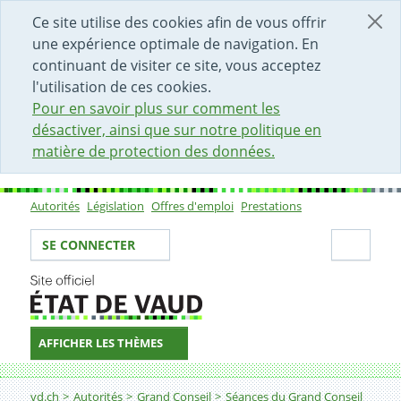
DÉBUT DU CONTENU DE LA PAGE
ACCÈS AU CHAMP DE RECHERCHE
PAGE D'ACCUEIL
FORMULAIRE DE CONTACT
Ce site utilise des cookies afin de vous offrir
une expérience optimale de navigation. En
continuant de visiter ce site, vous acceptez
l'utilisation de ces cookies.
Pour en savoir plus sur comment les
désactiver, ainsi que sur notre politique en
matière de protection des données.
Autorités
Législation
Offres d'emploi
Prestations
Sous-navigation
Votre identité
Secti
SE CONNECTER
AFFICHER LES THÈMES
Fil d'Ariane
vd.ch
Autorités
Grand Conseil
Séances du Grand Conseil