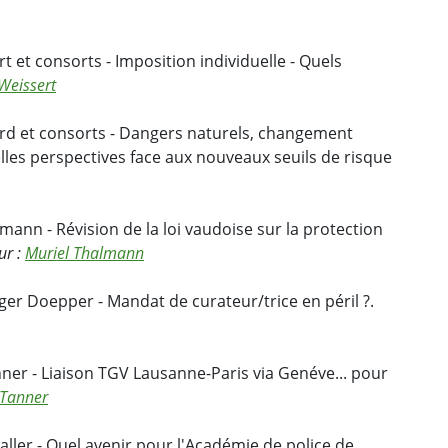
t et consorts - Imposition individuelle - Quels
Weissert
card et consorts - Dangers naturels, changement
elles perspectives face aux nouveaux seuils de risque
mann - Révision de la loi vaudoise sur la protection
ur :
Muriel Thalmann
nger Doepper - Mandat de curateur/trice en péril ?.
ner - Liaison TGV Lausanne-Paris via Genéve... pour
 Tanner
aller - Quel avenir pour l'Académie de police de