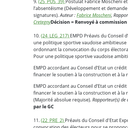
9.
(25_POS_39)
Postulat Fabrice Moscheni et 
l’absentéisme (Développement et demande 
signatures).
Auteur :
Fabrice Moscheni
,
Rappor
Cretegny
Décision = Renvoyé à commission
10.
(24_LEG_217)
EMPD Préavis du Conseil d’E
une politique sportive vaudoise ambitieuse !
ordonnant la convocation du corps électoral 
Pour une politique sportive vaudoise ambitie
EMPD accordant au Conseil d’Etat un crédit
financer le soutien à la construction et à la
EMPD accordant au Conseil d’Etat un crédit
financer le soutien à la construction et à la
(Majorité absolue requise).
Rapporteur(s) de
par le GC
11.
(22_PRE_2)
Préavis du Conseil d'Etat Exp
convocation des électeurs pour se prononcer 