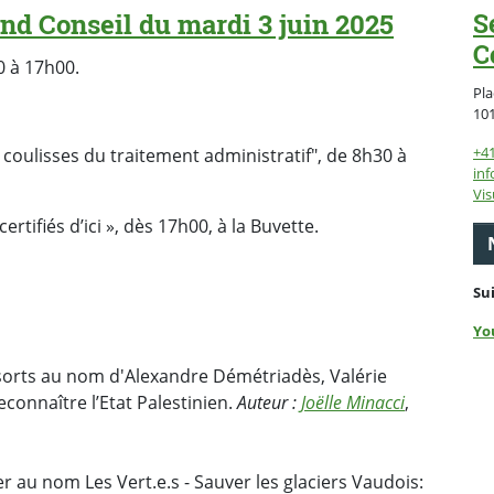
nd Conseil du mardi 3 juin 2025
S
C
0 à 17h00.
Pla
10
+4
 coulisses du traitement administratif", de 8h30 à
inf
Vis
rtifiés d’ici », dès 17h00, à la Buvette.
Su
Yo
onsorts au nom d'Alexandre Démétriadès, Valérie
connaître l’Etat Palestinien.
Auteur :
Joëlle Minacci
,
r au nom Les Vert.e.s - Sauver les glaciers Vaudois: