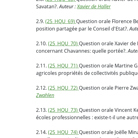
Savatan?.
Auteur :
Xavier de Haller
2.9.
(25_HQU_69)
Question orale Florence Bet
position partagée par le Conseil d'Etat?.
Aut
2.10.
(25_HQU_70)
Question orale Xavier de 
concernant Chavannes: quelle portée?.
Aute
2.11.
(25_HQU_71)
Question orale Martine Ge
agricoles propriétés de collectivités publiq
2.12.
(25_HQU_72)
Question orale Pierre Zw
Zwahlen
2.13.
(25_HQU_73)
Question orale Vincent Ke
écoles professionnelles : existe-t-il une autr
2.14.
(25_HQU_74)
Question orale Joëlle Mi