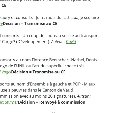
u CE
aury et consorts - Juin : mois du rattrapage scolaire
ry
Décision = Transmise au CE
et consorts - Un coup de couteau suisse au transport
FF Cargo? (Développement).
Auteur :
David
 consorts au nom Florence Beetschart-Narbel, Denis
ogo de l'UNIL ou l’art du superflu, chose très
 Vogel
Décision = Transmise au CE
onsorts au nom d'Ensemble à gauche et POP - Mieux
use·s pauvres dans le Canton de Vaud
mmission avec au moins 20 signatures).
Auteur :
lix Stürner
Décision = Renvoyé à commission