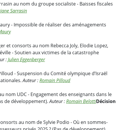
rasin au nom du groupe socialiste - Baisses fiscales
iane Sarrasin
aury - Impossible de réaliser des aménagements
Maury
er et consorts au nom Rebecca Joly, Elodie Lopez,
éville - Soutien aux victimes de la catastrophe
ur :
Julien Eggenberger
illoud - Suspension du Comité olympique d’Israël
nationales.
Auteur :
Romain Pilloud
i au nom UDC - Engagement des enseignants dans le
(Pas de développement).
Auteur :
Romain Belotti
Décision
t consorts au nom de Sylvie Podio - Où en sommes-
assesseurs privés 2025 ? (Pas de développement).