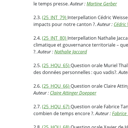
le temps presse.
Auteur :
Martine Gerber
2.3.
(25_INT_79)
Interpellation Cédric Weisser
impacts pour notre canton ?.
Auteur :
Cédric 
2.4.
(25_INT_80)
Interpellation Nathalie Jac
climatique et gouvernance territoriale – qu
?.
Auteur :
Nathalie Jaccard
2.5.
(25_HQU_65)
Question orale Muriel Thal
des données personnelles : quo vadis?.
Aute
2.6.
(25_HQU_66)
Question orale Claire Atti
Auteur :
Claire Attinger Doepper
2.7.
(25_HQU_67)
Question orale Fabrice Tan
combien de temps encore ?.
Auteur :
Fabrice
2.8.
(25_HQU_68)
Question orale Xavier de H