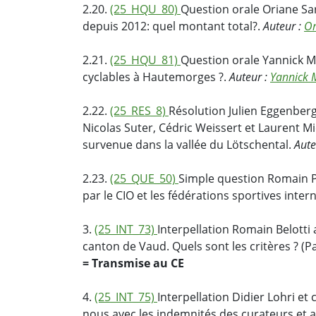
2.20.
(25_HQU_80)
Question orale Oriane Sar
depuis 2012: quel montant total?.
Auteur :
Or
2.21.
(25_HQU_81)
Question orale Yannick M
cyclables à Hautemorges ?.
Auteur :
Yannick 
2.22.
(25_RES_8)
Résolution Julien Eggenberg
Nicolas Suter, Cédric Weissert et Laurent Mi
survenue dans la vallée du Lötschental.
Aute
2.23.
(25_QUE_50)
Simple question Romain P
par le CIO et les fédérations sportives inter
3.
(25_INT_73)
Interpellation Romain Belott
canton de Vaud. Quels sont les critères ? 
= Transmise au CE
4.
(25_INT_75)
Interpellation Didier Lohri e
nous avec les indemnités des curateurs et 