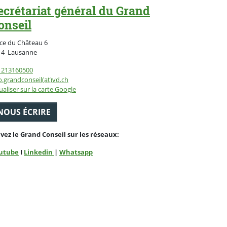
ecrétariat général du Grand
onseil
ce du Château 6
Suisse
14
Lausanne
1213160500
o.grandconseil(at)vd.ch
ualiser sur la carte Google
NOUS ÉCRIRE
ivez le Grand Conseil sur les réseaux:
utube
I
Linkedin
|
Whatsapp