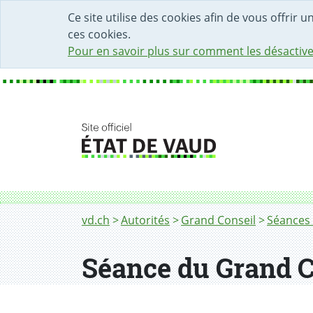
DÉBUT DU CONTENU DE LA PAGE
ACCÈS AU CHAMP DE RECHERCHE
PAGE D'ACCUEIL
FORMULAIRE DE CONTACT
Ce site utilise des cookies afin de vous offrir 
ces cookies.
Pour en savoir plus sur comment les désactive
Fil d'Ariane
vd.ch
Autorités
Grand Conseil
Séances 
Séance du Grand C