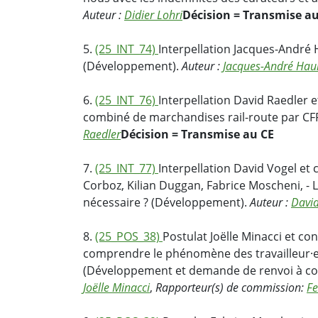
Auteur :
Didier Lohri
Décision = Transmise a
5.
(25_INT_74)
Interpellation Jacques-André H
(Développement).
Auteur :
Jacques-André Hau
6.
(25_INT_76)
Interpellation David Raedler 
combiné de marchandises rail-route par C
Raedler
Décision = Transmise au CE
7.
(25_INT_77)
Interpellation David Vogel et
Corboz, Kilian Duggan, Fabrice Moscheni, - L
nécessaire ? (Développement).
Auteur :
David
8.
(25_POS_38)
Postulat Joëlle Minacci et c
comprendre le phénomène des travailleur·e
(Développement et demande de renvoi à co
Joëlle Minacci
,
Rapporteur(s) de commission:
Fe