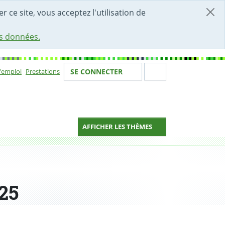
r ce site, vous acceptez l'utilisation de
es données.
Votre identité
Section de 
d'emploi
Prestations
SE CONNECTER
ion
AFFICHER LES THÈMES
25