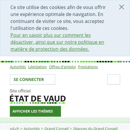
DÉBUT DU CONTENU DE LA PAGE
ACCÈS AU CHAMP DE RECHERCHE
PAGE D'ACCUEIL
FORMULAIRE DE CONTACT
Ce site utilise des cookies afin de vous offrir
une expérience optimale de navigation. En
continuant de visiter ce site, vous acceptez
l'utilisation de ces cookies.
Pour en savoir plus sur comment les
désactiver, ainsi que sur notre politique en
matière de protection des données.
Autorités
Législation
Offres d'emploi
Prestations
Sous-navigation
Votre identité
Secti
SE CONNECTER
AFFICHER LES THÈMES
Fil d'Ariane
vd.ch
Autorités
Grand Conseil
Séances du Grand Conseil