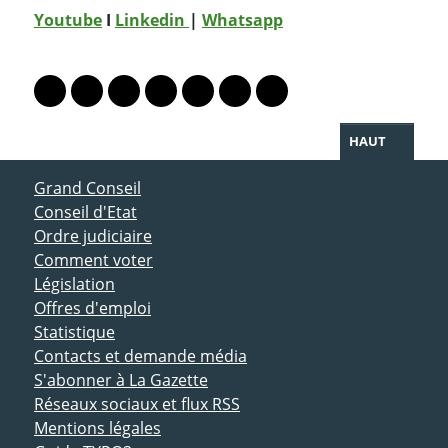
Youtube
I
Linkedin
|
Whatsapp
PARTAGER LA PAGE
Lien vers le profil Mastodon
Lien vers le profil Bluesky
Lien vers le profil Instagram
Lien vers le profil Linkedin
Lien vers le profil Facebook
Lien vers le profil Twitter
Partager par WhatsAp
HAUT
ACCÈS DIRECT
Grand Conseil
Conseil d'Etat
Ordre judiciaire
Comment voter
Législation
Offres d'emploi
Statistique
Contacts et demande média
S'abonner à La Gazette
Réseaux sociaux et flux RSS
Mentions légales