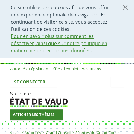
DÉBUT DU CONTENU DE LA PAGE
ACCÈS AU CHAMP DE RECHERCHE
PAGE D'ACCUEIL
FORMULAIRE DE CONTACT
Ce site utilise des cookies afin de vous offrir
une expérience optimale de navigation. En
continuant de visiter ce site, vous acceptez
l'utilisation de ces cookies.
Pour en savoir plus sur comment les
désactiver, ainsi que sur notre politique en
matière de protection des données.
Autorités
Législation
Offres d'emploi
Prestations
Sous-navigation
Votre identité
Secti
SE CONNECTER
AFFICHER LES THÈMES
Fil d'Ariane
vd.ch
Autorités
Grand Conseil
Séances du Grand Conseil