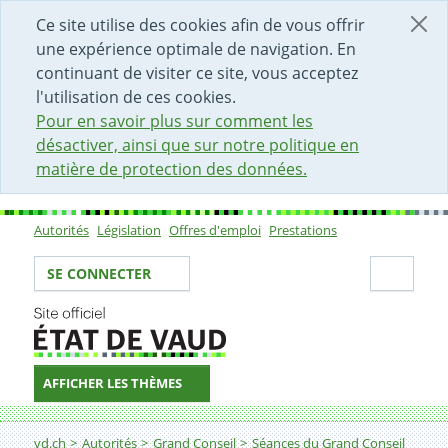
DÉBUT DU CONTENU DE LA PAGE
ACCÈS AU CHAMP DE RECHERCHE
PAGE D'ACCUEIL
FORMULAIRE DE CONTACT
Ce site utilise des cookies afin de vous offrir
une expérience optimale de navigation. En
continuant de visiter ce site, vous acceptez
l'utilisation de ces cookies.
Pour en savoir plus sur comment les
désactiver, ainsi que sur notre politique en
matière de protection des données.
Autorités
Législation
Offres d'emploi
Prestations
Sous-navigation
Votre identité
Secti
SE CONNECTER
AFFICHER LES THÈMES
Fil d'Ariane
vd.ch
Autorités
Grand Conseil
Séances du Grand Conseil