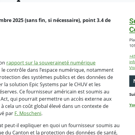
S
re 2025 (sans fin, si nécessaire), point 3.4 de
C
Pla
10
+4
inf
son
rapport sur la souveraineté numérique
Vis
er le contrôle dans l’espace numérique, notamment
protection des systèmes publics et des données de
er la solution Epic Systems par le CHUV et les
réserves. Ce fournisseur américain est soumis au
Su
d Act, qui pourrait permettre un accès externe aux
Yo
à cela un coût global élevé dans un contexte de
evé par
F. Moscheni
.
tat peut-il expliquer en quoi un fournisseur soumis au
ue du Canton et la protection des données de santé,