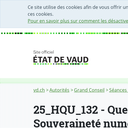
DÉBUT DU CONTENU DE LA PAGE
ACCÈS AU CHAMP DE RECHERCHE
PAGE D'ACCUEIL
FORMULAIRE DE CONTACT
Ce site utilise des cookies afin de vous offrir 
ces cookies.
Pour en savoir plus sur comment les désactive
Fil d'Ariane
vd.ch
Autorités
Grand Conseil
Séances 
25_HQU_132 - Ques
Souveraineté num