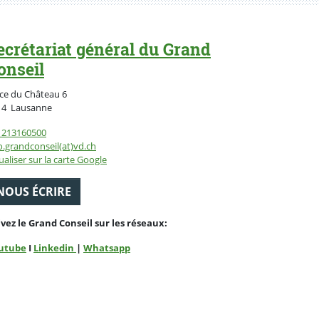
ecrétariat général du Grand
onseil
ce du Château 6
Suisse
14
Lausanne
1213160500
o.grandconseil(at)vd.ch
ualiser sur la carte Google
NOUS ÉCRIRE
ivez le Grand Conseil sur les réseaux:
utube
I
Linkedin
|
Whatsapp