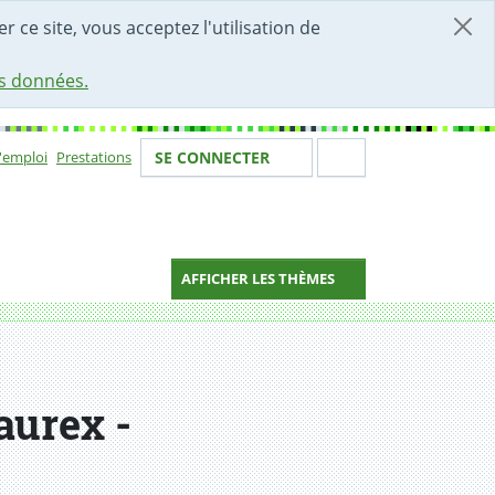
r ce site, vous acceptez l'utilisation de
es données.
Votre identité
Section de 
d'emploi
Prestations
SE CONNECTER
ion
AFFICHER LES THÈMES
aurex -