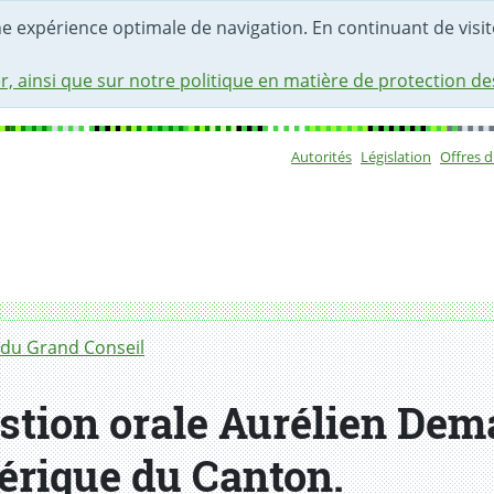
une expérience optimale de navigation. En continuant de visite
r, ainsi que sur notre politique en matière de protection d
Autorités
Législation
Offres 
Sous-navigat
du Grand Conseil
tion orale Aurélien Dem
érique du Canton.