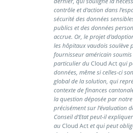
dernier, qui souligne la nécess
contrôle et d’action dans l’e
sécurité des données sensibles
publics et des données person
accrue. Or, le projet d’adopti
les hôpitaux vaudois soulève pl
fournisseur américain soumis a
particulier du
Cloud Act
qui p
données, même si celles-ci sont
global de la solution, qui re
contexte de finances cantonale
la question déposée par notre
précisément sur l’évaluation de
Conseil d’Etat peut-il expliqu
au
Cloud Act
et qui peut obli