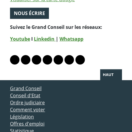
NOUS ÉCRIRE
Suivez le Grand Conseil sur les réseaux:
Youtube
I
Linkedin
|
Whatsapp
PARTAGER LA PAGE
Lien vers le profil Mastodon
Lien vers le profil Bluesky
Lien vers le profil Instagram
Lien vers le profil Linkedin
Lien vers le profil Facebook
Lien vers le profil Twitter
Partager par WhatsAp
HAUT
ACCÈS DIRECT
Grand Conseil
Conseil d'Etat
Ordre judiciaire
Comment voter
Législation
Offres d'emploi
Statistique