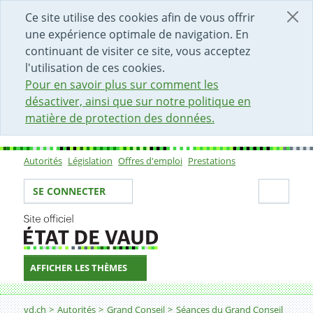
DÉBUT DU CONTENU DE LA PAGE
ACCÈS AU CHAMP DE RECHERCHE
PAGE D'ACCUEIL
FORMULAIRE DE CONTACT
Ce site utilise des cookies afin de vous offrir
une expérience optimale de navigation. En
continuant de visiter ce site, vous acceptez
l'utilisation de ces cookies.
Pour en savoir plus sur comment les
désactiver, ainsi que sur notre politique en
matière de protection des données.
Autorités
Législation
Offres d'emploi
Prestations
Sous-navigation
Votre identité
Secti
SE CONNECTER
AFFICHER LES THÈMES
Fil d'Ariane
vd.ch
Autorités
Grand Conseil
Séances du Grand Conseil