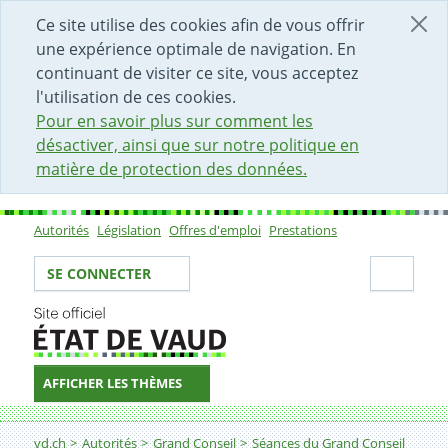
DÉBUT DU CONTENU DE LA PAGE
ACCÈS AU CHAMP DE RECHERCHE
PAGE D'ACCUEIL
FORMULAIRE DE CONTACT
Ce site utilise des cookies afin de vous offrir
une expérience optimale de navigation. En
continuant de visiter ce site, vous acceptez
l'utilisation de ces cookies.
Pour en savoir plus sur comment les
désactiver, ainsi que sur notre politique en
matière de protection des données.
Autorités
Législation
Offres d'emploi
Prestations
Sous-navigation
Votre identité
Secti
SE CONNECTER
AFFICHER LES THÈMES
Fil d'Ariane
vd.ch
Autorités
Grand Conseil
Séances du Grand Conseil