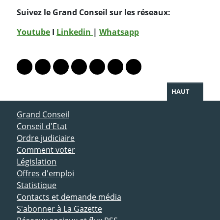
Suivez le Grand Conseil sur les réseaux:
Youtube
I
Linkedin
|
Whatsapp
PARTAGER LA PAGE
Lien vers le profil Mastodon
Lien vers le profil Bluesky
Lien vers le profil Instagram
Lien vers le profil Linkedin
Lien vers le profil Facebook
Lien vers le profil Twitter
Partager par WhatsAp
HAUT
ACCÈS DIRECT
Grand Conseil
Conseil d'Etat
Ordre judiciaire
Comment voter
Législation
Offres d'emploi
Statistique
Contacts et demande média
S'abonner à La Gazette