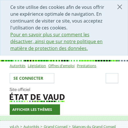
DÉBUT DU CONTENU DE LA PAGE
ACCÈS AU CHAMP DE RECHERCHE
PAGE D'ACCUEIL
FORMULAIRE DE CONTACT
Ce site utilise des cookies afin de vous offrir
une expérience optimale de navigation. En
continuant de visiter ce site, vous acceptez
l'utilisation de ces cookies.
Pour en savoir plus sur comment les
désactiver, ainsi que sur notre politique en
matière de protection des données.
Autorités
Législation
Offres d'emploi
Prestations
Sous-navigation
Votre identité
Secti
SE CONNECTER
AFFICHER LES THÈMES
Fil d'Ariane
vd.ch
Autorités
Grand Conseil
Séances du Grand Conseil