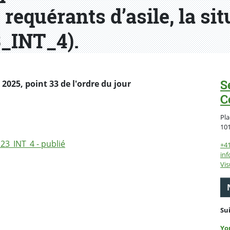
 requérants d’asile, la sit
3_INT_4).
S
025, point 33 de l'ordre du jour
C
Pla
10
 23_INT_4 - publié
+4
inf
Vis
Su
Yo