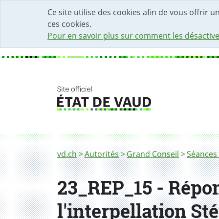
DÉBUT DU CONTENU DE LA PAGE
ACCÈS AU CHAMP DE RECHERCHE
PAGE D'ACCUEIL
FORMULAIRE DE CONTACT
Ce site utilise des cookies afin de vous offrir 
ces cookies.
Pour en savoir plus sur comment les désactive
Fil d'Ariane
vd.ch
Autorités
Grand Conseil
Séances 
23_REP_15 - Répon
l'interpellation S