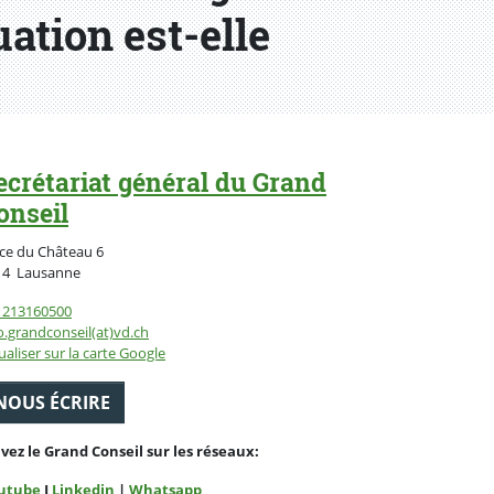
uation est-elle
ecrétariat général du Grand
onseil
ce du Château 6
Suisse
14
Lausanne
1213160500
o.grandconseil(at)vd.ch
ualiser sur la carte Google
NOUS ÉCRIRE
ivez le Grand Conseil sur les réseaux:
utube
I
Linkedin
|
Whatsapp