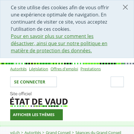
DÉBUT DU CONTENU DE LA PAGE
ACCÈS AU CHAMP DE RECHERCHE
PAGE D'ACCUEIL
FORMULAIRE DE CONTACT
Ce site utilise des cookies afin de vous offrir
une expérience optimale de navigation. En
continuant de visiter ce site, vous acceptez
l'utilisation de ces cookies.
Pour en savoir plus sur comment les
désactiver, ainsi que sur notre politique en
matière de protection des données.
Autorités
Législation
Offres d'emploi
Prestations
Sous-navigation
Votre identité
Secti
SE CONNECTER
AFFICHER LES THÈMES
Fil d'Ariane
vd.ch
Autorités
Grand Conseil
Séances du Grand Conseil