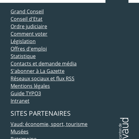
ACCÈS DIRECT
Grand Conseil
Conseil d'Etat
Ordre judiciaire
Comment voter
Législation
Offres d'emploi
Statistique
Contacts et demande média
S'abonner à La Gazette
Réseaux sociaux et flux RSS
Mentions légales
Guide TYPO3
Intranet
SITES PARTENAIRES
Vaud: économie, sport, tourisme
Musées