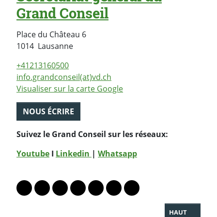
Grand Conseil
Place du Château 6
Suisse
1014
Lausanne
+41213160500
info.grandconseil(at)vd.ch
Visualiser sur la carte Google
NOUS ÉCRIRE
Suivez le Grand Conseil sur les réseaux:
Youtube
I
Linkedin
|
Whatsapp
PARTAGER LA PAGE
Lien vers le profil Mastodon
Lien vers le profil Bluesky
Lien vers le profil Instagram
Lien vers le profil Linkedin
Lien vers le profil Facebook
Lien vers le profil Twitter
Partager par WhatsAp
HAUT