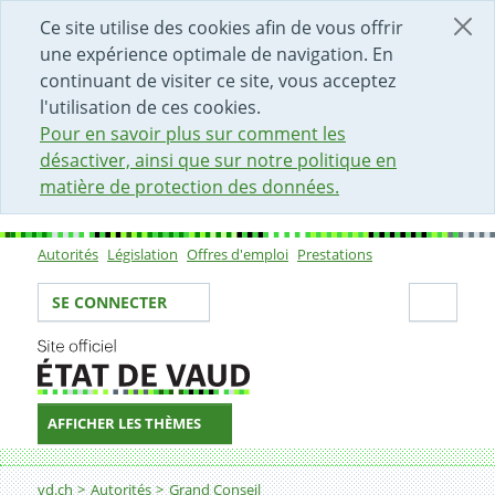
DÉBUT DU CONTENU DE LA PAGE
ACCÈS AU CHAMP DE RECHERCHE
PAGE D'ACCUEIL
FORMULAIRE DE CONTACT
Ce site utilise des cookies afin de vous offrir
une expérience optimale de navigation. En
continuant de visiter ce site, vous acceptez
l'utilisation de ces cookies.
Pour en savoir plus sur comment les
désactiver, ainsi que sur notre politique en
matière de protection des données.
Autorités
Législation
Offres d'emploi
Prestations
Sous-navigation
Votre identité
Secti
SE CONNECTER
AFFICHER LES THÈMES
Fil d'Ariane
vd.ch
Autorités
Grand Conseil