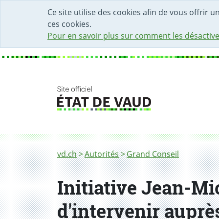
DÉBUT DU CONTENU DE LA PAGE
ACCÈS AU CHAMP DE RECHERCHE
PAGE D'ACCUEIL
FORMULAIRE DE CONTACT
Ce site utilise des cookies afin de vous offrir 
ces cookies.
Pour en savoir plus sur comment les désactive
Fil d'Ariane
vd.ch
Autorités
Grand Conseil
Initiative Jean-Mi
d'intervenir auprès