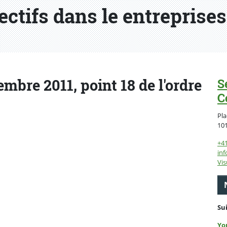
ectifs dans le entreprises
bre 2011, point 18 de l'ordre
S
C
Pla
10
+4
inf
Vis
Su
Yo