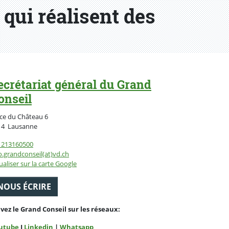
 qui réalisent des
ecrétariat général du Grand
onseil
ce du Château 6
Suisse
14
Lausanne
1213160500
o.grandconseil(at)vd.ch
ualiser sur la carte Google
NOUS ÉCRIRE
ivez le Grand Conseil sur les réseaux:
utube
I
Linkedin
|
Whatsapp