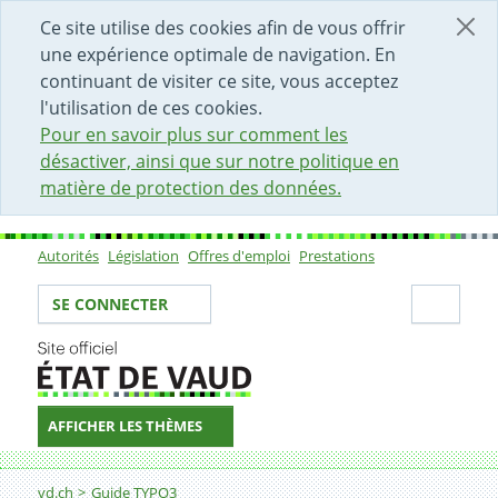
DÉBUT DU CONTENU DE LA PAGE
ACCÈS AU CHAMP DE RECHERCHE
PAGE D'ACCUEIL
FORMULAIRE DE CONTACT
Ce site utilise des cookies afin de vous offrir
une expérience optimale de navigation. En
continuant de visiter ce site, vous acceptez
l'utilisation de ces cookies.
Pour en savoir plus sur comment les
désactiver, ainsi que sur notre politique en
matière de protection des données.
Autorités
Législation
Offres d'emploi
Prestations
Sous-navigation
Votre identité
Secti
SE CONNECTER
AFFICHER LES THÈMES
Fil d'Ariane
Accessibilité: en bref
vd.ch
Guide TYPO3