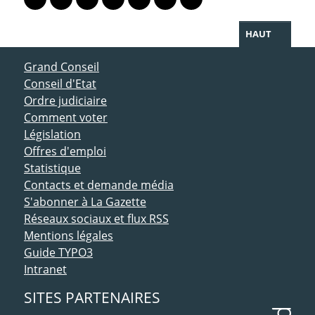
Lien vers le profil Mastodon
Lien vers le profil Bluesky
Lien vers le profil Instagram
Lien vers le profil Linkedin
Lien vers le profil Facebook
Lien vers le profil Twitter
Partager par WhatsAp
HAUT
ACCÈS DIRECT
Grand Conseil
Conseil d'Etat
Ordre judiciaire
Comment voter
Législation
Offres d'emploi
Statistique
Contacts et demande média
S'abonner à La Gazette
Réseaux sociaux et flux RSS
Mentions légales
Guide TYPO3
Intranet
SITES PARTENAIRES