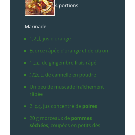
4 portions
Marinade:
1,2
dl
jus d’orange
Ecorce râpée d’orange et de citron
1
c.c.
de gingembre frais râpé
1/2
c.c
. de cannelle en poudre
Un peu de muscade fraîchement
râpée
2
c.c
. jus concentré de
poires
20
g
morceaux de
pommes
séchées
, coupées en petits dés