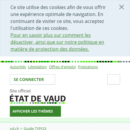
DÉBUT DU CONTENU DE LA PAGE
ACCÈS AU CHAMP DE RECHERCHE
PAGE D'ACCUEIL
FORMULAIRE DE CONTACT
Ce site utilise des cookies afin de vous offrir
une expérience optimale de navigation. En
continuant de visiter ce site, vous acceptez
l'utilisation de ces cookies.
Pour en savoir plus sur comment les
désactiver, ainsi que sur notre politique en
matière de protection des données.
Autorités
Législation
Offres d'emploi
Prestations
Sous-navigation
Votre identité
Secti
SE CONNECTER
AFFICHER LES THÈMES
Fil d'Ariane
Exemple de structure
vd.ch
Guide TYPO3