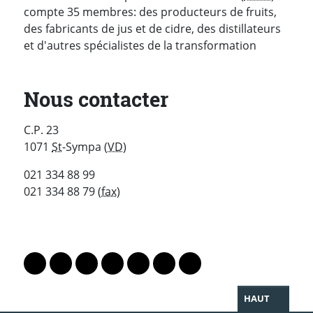
compte 35 membres: des producteurs de fruits,
des fabricants de jus et de cidre, des distillateurs
et d'autres spécialistes de la transformation
Nous contacter
C.P. 23
1071
St
-Sympa (
VD
)
021 334 88 99
021 334 88 79 (
fax
)
PARTAGER LA PAGE
Lien vers le profil Mastodon
Lien vers le profil Bluesky
Lien vers le profil Instagram
Lien vers le profil Linkedin
Lien vers le profil Facebook
Lien vers le profil Twitter
Partager par WhatsAp
HAUT