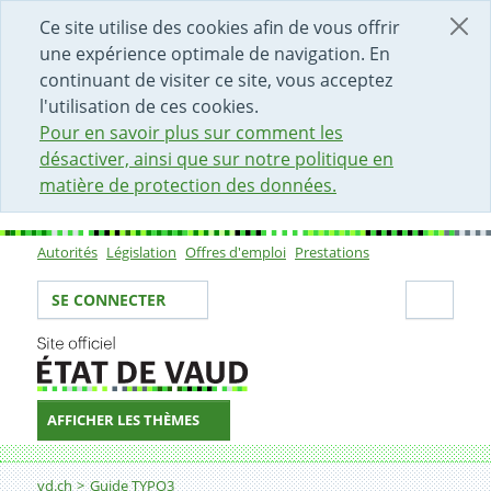
DÉBUT DU CONTENU DE LA PAGE
ACCÈS AU CHAMP DE RECHERCHE
PAGE D'ACCUEIL
FORMULAIRE DE CONTACT
Ce site utilise des cookies afin de vous offrir
une expérience optimale de navigation. En
continuant de visiter ce site, vous acceptez
l'utilisation de ces cookies.
Pour en savoir plus sur comment les
désactiver, ainsi que sur notre politique en
matière de protection des données.
Autorités
Législation
Offres d'emploi
Prestations
Sous-navigation
Votre identité
Secti
SE CONNECTER
AFFICHER LES THÈMES
Fil d'Ariane
Recadrer et optimiser une photo pour le web avec Xnv
vd.ch
Guide TYPO3