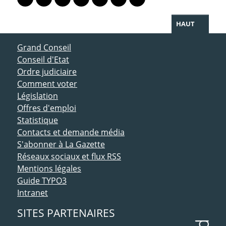
Lien vers le profil Mastodon
Lien vers le profil Bluesky
Lien vers le profil Instagram
Lien vers le profil Linkedin
Lien vers le profil Facebook
Lien vers le profil Twitter
Partager par WhatsAp
HAUT
ACCÈS DIRECT
Grand Conseil
Conseil d'Etat
Ordre judiciaire
Comment voter
Législation
Offres d'emploi
Statistique
Contacts et demande média
S'abonner à La Gazette
Réseaux sociaux et flux RSS
Mentions légales
Guide TYPO3
Intranet
SITES PARTENAIRES