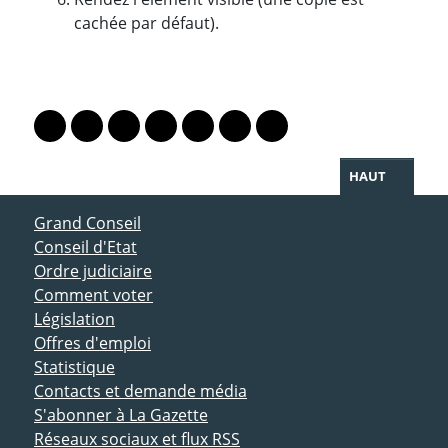
cachée par défaut).
PARTAGER LA PAGE
Lien vers le profil Mastodon
Lien vers le profil Bluesky
Lien vers le profil Instagram
Lien vers le profil Linkedin
Lien vers le profil Facebook
Lien vers le profil Twitter
Partager par WhatsAp
HAUT
ACCÈS DIRECT
Grand Conseil
Conseil d'Etat
Ordre judiciaire
Comment voter
Législation
Offres d'emploi
Statistique
Contacts et demande média
S'abonner à La Gazette
Réseaux sociaux et flux RSS