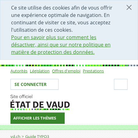
DÉBUT DU CONTENU DE LA PAGE
ACCÈS AU CHAMP DE RECHERCHE
PAGE D'ACCUEIL
FORMULAIRE DE CONTACT
Ce site utilise des cookies afin de vous offrir
une expérience optimale de navigation. En
continuant de visiter ce site, vous acceptez
l'utilisation de ces cookies.
Pour en savoir plus sur comment les
désactiver, ainsi que sur notre politique en
matière de protection des données.
Autorités
Législation
Offres d'emploi
Prestations
Sous-navigation
Votre identité
Secti
SE CONNECTER
AFFICHER LES THÈMES
Fil d'Ariane
Copier un élément
vd.ch
Guide TYPO3