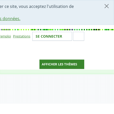
r ce site, vous acceptez l'utilisation de
es données.
Votre identité
Section de 
d'emploi
Prestations
SE CONNECTER
ion
AFFICHER LES THÈMES