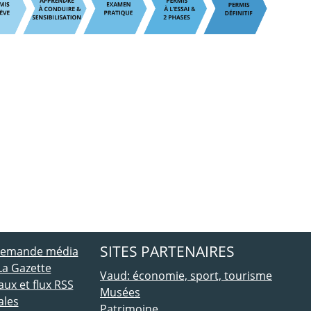
ebook
 Twitter
SITES PARTENAIRES
 demande média
La Gazette
Vaud: économie, sport, tourisme
ux et flux RSS
Musées
ales
Patrimoine