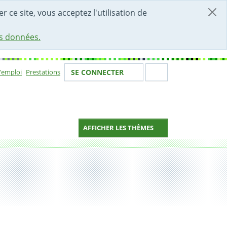
r ce site, vous acceptez l'utilisation de
es données.
Votre identité
Section de 
d'emploi
Prestations
SE CONNECTER
ion
AFFICHER LES THÈMES