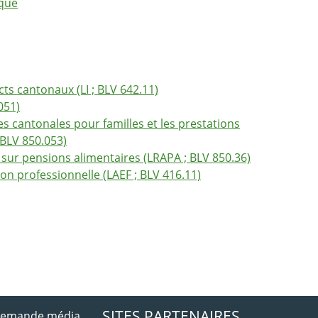
ique
ects cantonaux (LI ; BLV 642.11)
051)
s cantonales pour familles et les prestations
 BLV 850.053)
 sur pensions alimentaires (LRAPA ; BLV 850.36)
ion professionnelle (LAEF ; BLV 416.11)
ebook
 Twitter
SITES PARTENAIRES
 demande média