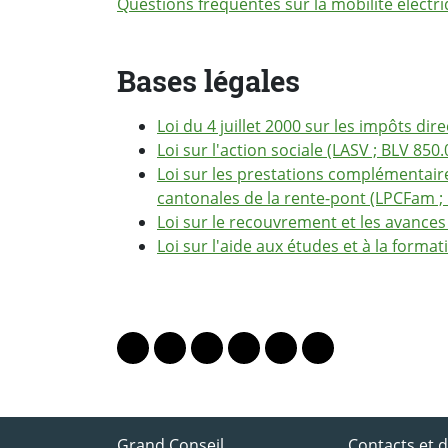
Questions fréquentes sur la mobilité électr
Bases légales
Loi du 4 juillet 2000 sur les impôts dir
Loi sur l'action sociale (LASV ; BLV 850.
Loi sur les prestations complémentaire
cantonales de la rente-pont (LPCFam ;
Loi sur le recouvrement et les avances
Loi sur l'aide aux études et à la format
PARTAGER LA PAGE
Lien vers le profil Mastodon
Lien vers le profil Bluesky
Lien vers le profil Instagram
Lien vers le profil Linkedin
Lien vers le profil Fac
Lien vers le profil
ACCÈS DIRECT
Grand Conseil
Contacts et