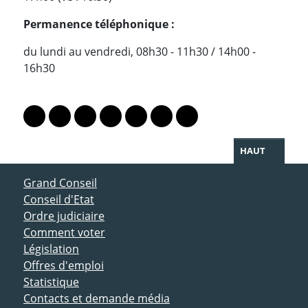
P
ermanence téléphonique :
du lundi au vendredi, 08h30 - 11h30 / 14h00 -
16h30
PARTAGER LA PAGE
Lien vers le profil Mastodon
Lien vers le profil Bluesky
Lien vers le profil Instagram
Lien vers le profil Linkedin
Lien vers le profil Facebook
Lien vers le profil Twitter
Partager par WhatsAp
HAUT
ACCÈS DIRECT
Grand Conseil
Conseil d'Etat
Ordre judiciaire
Comment voter
Législation
Offres d'emploi
Statistique
Contacts et demande média