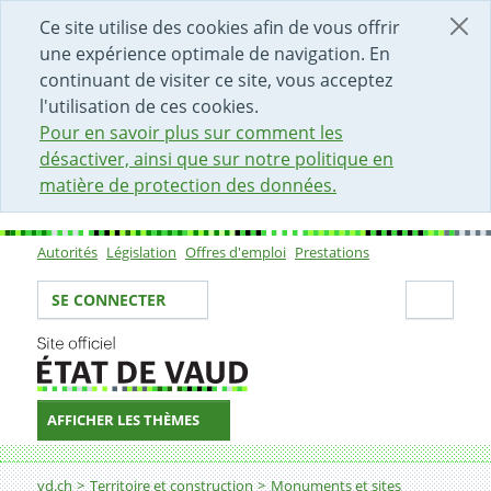
DÉBUT DU CONTENU DE LA PAGE
ACCÈS AU CHAMP DE RECHERCHE
PAGE D'ACCUEIL
FORMULAIRE DE CONTACT
Ce site utilise des cookies afin de vous offrir
une expérience optimale de navigation. En
continuant de visiter ce site, vous acceptez
l'utilisation de ces cookies.
Pour en savoir plus sur comment les
désactiver, ainsi que sur notre politique en
matière de protection des données.
Autorités
Législation
Offres d'emploi
Prestations
Sous-navigation
Votre identité
Secti
SE CONNECTER
AFFICHER LES THÈMES
Fil d'Ariane
Les publications de la Direction des monuments et des 
vd.ch
Territoire et construction
Monuments et sites