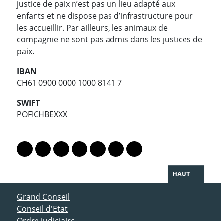
justice de paix n’est pas un lieu adapté aux
enfants et ne dispose pas d’infrastructure pour
les accueillir. Par ailleurs, les animaux de
compagnie ne sont pas admis dans les justices de
paix.
IBAN
CH61 0900 0000 1000 8141 7
SWIFT
POFICHBEXXX
PARTAGER LA PAGE
Lien vers le profil Mastodon
Lien vers le profil Bluesky
Lien vers le profil Instagram
Lien vers le profil Linkedin
Lien vers le profil Facebook
Lien vers le profil Twitter
Partager par WhatsAp
HAUT
ACCÈS DIRECT
Grand Conseil
Conseil d'Etat
Ordre judiciaire