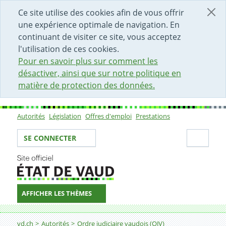
DÉBUT DU CONTENU DE LA PAGE
ACCÈS AU CHAMP DE RECHERCHE
PAGE D'ACCUEIL
FORMULAIRE DE CONTACT
Ce site utilise des cookies afin de vous offrir
une expérience optimale de navigation. En
continuant de visiter ce site, vous acceptez
l'utilisation de ces cookies.
Pour en savoir plus sur comment les
désactiver, ainsi que sur notre politique en
matière de protection des données.
Autorités
Législation
Offres d'emploi
Prestations
Sous-navigation
Votre identité
Secti
SE CONNECTER
AFFICHER LES THÈMES
Fil d'Ariane
Jura-Nord vaudois et Gros-de-Vaud
vd.ch
Autorités
Ordre judiciaire vaudois (OJV)