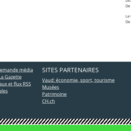
Du 
De 
Le
De 
ebook
 Twitter
SITES PARTENAIRES
 demande média
La Gazette
Vaud: économie, sport, tourisme
ux et flux RSS
Musées
ales
Patrimoine
CH.ch