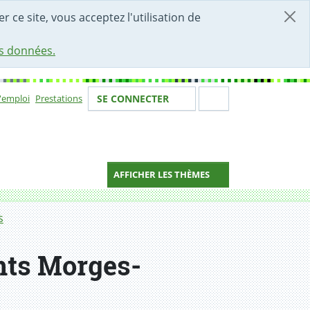
r ce site, vous acceptez l'utilisation de
es données.
Votre identité
Section de 
d'emploi
Prestations
SE CONNECTER
ion
AFFICHER LES THÈMES
s
nts Morges-