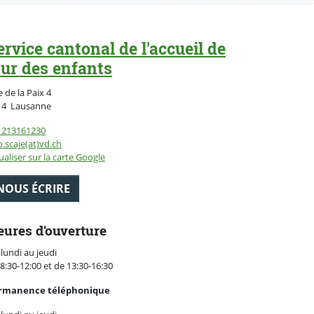
ervice cantonal de l'accueil de
our des enfants
 de la Paix 4
Suisse
14
Lausanne
1213161230
o.scaje(at)vd.ch
ualiser sur la carte Google
NOUS ÉCRIRE
ures d'ouverture
lundi au jeudi
8:30-12:00 et de 13:30-16:30
rmanence téléphonique