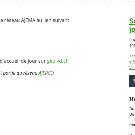
S
le réseau AJEMA au lien suivant:
j
Rue
10
+4
 d'accueil de jour sur
geo.vd.ch
inf
Vis
nt partie du réseau
AJERCO
He
Du 
De 
Pe