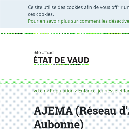
DÉBUT DU CONTENU DE LA PAGE
ACCÈS AU CHAMP DE RECHERCHE
PAGE D'ACCUEIL
FORMULAIRE DE CONTACT
Ce site utilise des cookies afin de vous offrir 
ces cookies.
Pour en savoir plus sur comment les désactive
Fil d'Ariane
vd.ch
Population
Enfance, jeunesse et fa
AJEMA (Réseau d'A
Aubonne)