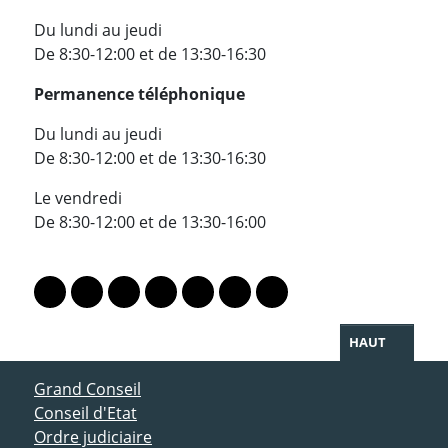
Du lundi au jeudi
De 8:30-12:00 et de 13:30-16:30
Permanence téléphonique
Du lundi au jeudi
De 8:30-12:00 et de 13:30-16:30
Le vendredi
De 8:30-12:00 et de 13:30-16:00
PARTAGER LA PAGE
Lien vers le profil Mastodon
Lien vers le profil Bluesky
Lien vers le profil Instagram
Lien vers le profil Linkedin
Lien vers le profil Facebook
Lien vers le profil Twitter
Partager par WhatsAp
HAUT
ACCÈS DIRECT
Grand Conseil
Conseil d'Etat
Ordre judiciaire