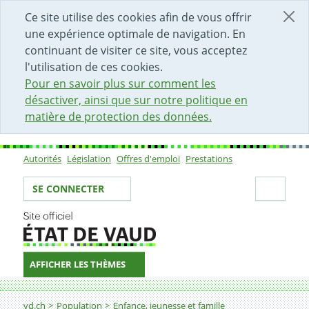
DÉBUT DU CONTENU DE LA PAGE
ACCÈS AU CHAMP DE RECHERCHE
PAGE D'ACCUEIL
FORMULAIRE DE CONTACT
Ce site utilise des cookies afin de vous offrir
une expérience optimale de navigation. En
continuant de visiter ce site, vous acceptez
l'utilisation de ces cookies.
Pour en savoir plus sur comment les
désactiver, ainsi que sur notre politique en
matière de protection des données.
Autorités
Législation
Offres d'emploi
Prestations
Sous-navigation
Votre identité
Secti
SE CONNECTER
AFFICHER LES THÈMES
Fil d'Ariane
vd.ch
Population
Enfance, jeunesse et famille