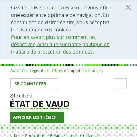
DÉBUT DU CONTENU DE LA PAGE
ACCÈS AU CHAMP DE RECHERCHE
PAGE D'ACCUEIL
FORMULAIRE DE CONTACT
Ce site utilise des cookies afin de vous offrir
une expérience optimale de navigation. En
continuant de visiter ce site, vous acceptez
l'utilisation de ces cookies.
Pour en savoir plus sur comment les
désactiver, ainsi que sur notre politique en
matière de protection des données.
Autorités
Législation
Offres d'emploi
Prestations
Sous-navigation
Votre identité
Secti
SE CONNECTER
AFFICHER LES THÈMES
Fil d'Ariane
vd.ch
Population
Enfance, jeunesse et famille