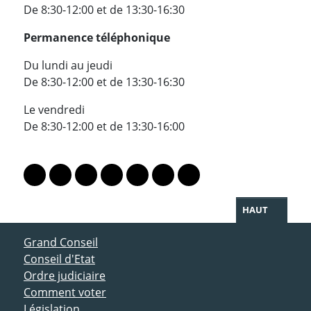
De 8:30-12:00 et de 13:30-16:30
Permanence téléphonique
Du lundi au jeudi
De 8:30-12:00 et de 13:30-16:30
Le vendredi
De 8:30-12:00 et de 13:30-16:00
PARTAGER LA PAGE
Lien vers le profil Mastodon
Lien vers le profil Bluesky
Lien vers le profil Instagram
Lien vers le profil Linkedin
Lien vers le profil Facebook
Lien vers le profil Twitter
Partager par WhatsAp
HAUT
ACCÈS DIRECT
Grand Conseil
Conseil d'Etat
Ordre judiciaire
Comment voter
Législation