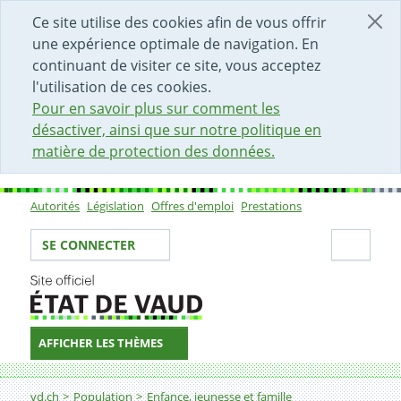
DÉBUT DU CONTENU DE LA PAGE
ACCÈS AU CHAMP DE RECHERCHE
PAGE D'ACCUEIL
FORMULAIRE DE CONTACT
Ce site utilise des cookies afin de vous offrir
une expérience optimale de navigation. En
continuant de visiter ce site, vous acceptez
l'utilisation de ces cookies.
Pour en savoir plus sur comment les
désactiver, ainsi que sur notre politique en
matière de protection des données.
Autorités
Législation
Offres d'emploi
Prestations
Sous-navigation
Votre identité
Secti
SE CONNECTER
AFFICHER LES THÈMES
Fil d'Ariane
vd.ch
Population
Enfance, jeunesse et famille