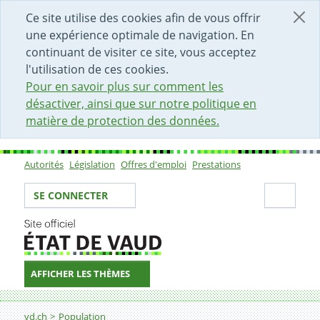
DÉBUT DU CONTENU DE LA PAGE
ACCÈS AU CHAMP DE RECHERCHE
PAGE D'ACCUEIL
FORMULAIRE DE CONTACT
Ce site utilise des cookies afin de vous offrir
une expérience optimale de navigation. En
continuant de visiter ce site, vous acceptez
l'utilisation de ces cookies.
Pour en savoir plus sur comment les
désactiver, ainsi que sur notre politique en
matière de protection des données.
Autorités
Législation
Offres d'emploi
Prestations
Sous-navigation
Votre identité
Secti
SE CONNECTER
AFFICHER LES THÈMES
Fil d'Ariane
Médiation
vd.ch
Population