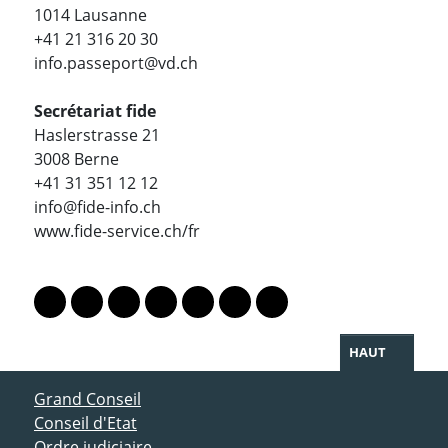
1014 Lausanne
+41 21 316 20 30
info.passeport@vd.ch
Secrétariat fide
Haslerstrasse 21
3008 Berne
+41 31 351 12 12
info@fide-info.ch
www.fide-service.ch/fr
PARTAGER LA PAGE
Lien vers le profil Mastodon
Lien vers le profil Bluesky
Lien vers le profil Instagram
Lien vers le profil Linkedin
Lien vers le profil Facebook
Lien vers le profil Twitter
Partager par WhatsAp
HAUT
ACCÈS DIRECT
Grand Conseil
Conseil d'Etat
Ordre judiciaire