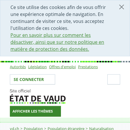
DÉBUT DU CONTENU DE LA PAGE
ACCÈS AU CHAMP DE RECHERCHE
PAGE D'ACCUEIL
FORMULAIRE DE CONTACT
Ce site utilise des cookies afin de vous offrir
une expérience optimale de navigation. En
continuant de visiter ce site, vous acceptez
l'utilisation de ces cookies.
Pour en savoir plus sur comment les
désactiver, ainsi que sur notre politique en
matière de protection des données.
Autorités
Législation
Offres d'emploi
Prestations
Sous-navigation
Votre identité
Secti
SE CONNECTER
AFFICHER LES THÈMES
Fil d'Ariane
Impôts, poursuites et faillites
vd.ch
Population
Population étrangère
Naturalisation