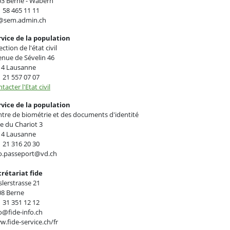
03 Berne - Wabern
 58 465 11 11
@sem.admin.ch
rvice de la population
ection de l'état civil
nue de Sévelin 46
14 Lausanne
 21 557 07 07
tacter l'Etat civil
rvice de la population
tre de biométrie et des documents d'identité
e du Chariot 3
14 Lausanne
 21 316 20 30
fo.passeport@vd.ch
crétariat fide
lerstrasse 21
08 Berne
 31 351 12 12
o@fide-info.ch
.fide-service.ch/fr