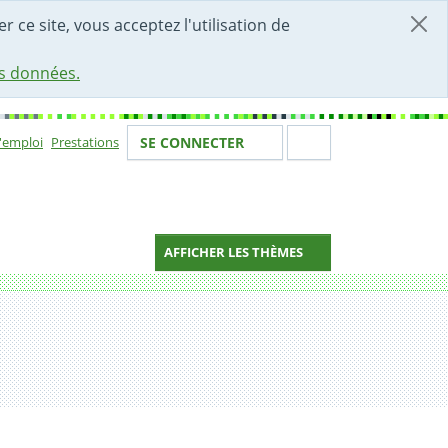
r ce site, vous acceptez l'utilisation de
es données.
Votre identité
Section de 
d'emploi
Prestations
SE CONNECTER
ion
AFFICHER LES THÈMES