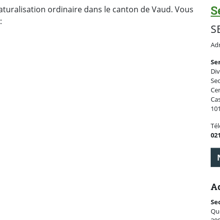
S
uralisation ordinaire dans le canton de Vaud. Vous
:
S
Adr
Se
Div
Sec
Ce
Cas
10
Té
021
Ad
Se
Qu