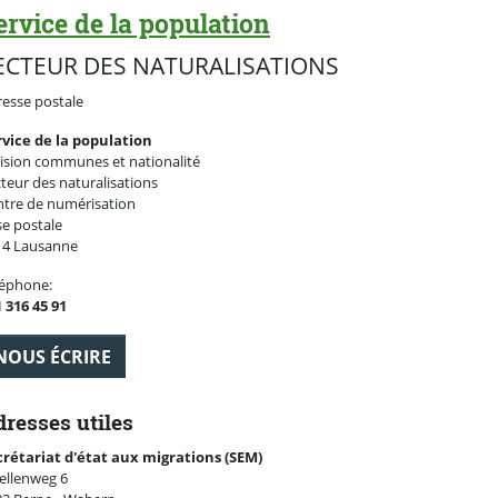
ervice de la population
ECTEUR DES NATURALISATIONS
esse postale
rvice de la population
ision communes et nationalité
teur des naturalisations
ntre de numérisation
e postale
14 Lausanne
léphone:
 316 45 91
NOUS ÉCRIRE
resses utiles
crétariat d'état aux migrations (SEM)
ellenweg 6