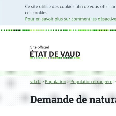
DÉBUT DU CONTENU DE LA PAGE
ACCÈS AU CHAMP DE RECHERCHE
PAGE D'ACCUEIL
FORMULAIRE DE CONTACT
Ce site utilise des cookies afin de vous offrir 
ces cookies.
Pour en savoir plus sur comment les désactive
Fil d'Ariane
Demande de naturalisation ordinaire
vd.ch
Population
Population étrangère
Demande de natura