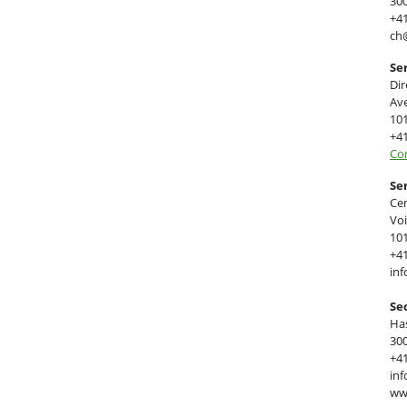
30
+41
ch
Se
Dir
Ave
10
+41
Con
Se
Cen
Voi
10
+41
in
Se
Has
30
+41
inf
www