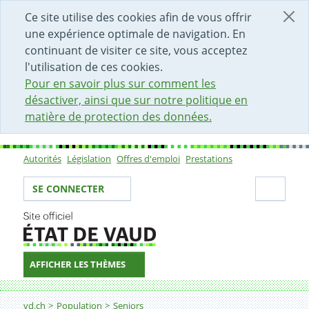
DÉBUT DU CONTENU DE LA PAGE
ACCÈS AU CHAMP DE RECHERCHE
PAGE D'ACCUEIL
FORMULAIRE DE CONTACT
Ce site utilise des cookies afin de vous offrir
une expérience optimale de navigation. En
continuant de visiter ce site, vous acceptez
l'utilisation de ces cookies.
Pour en savoir plus sur comment les
désactiver, ainsi que sur notre politique en
matière de protection des données.
Autorités
Législation
Offres d'emploi
Prestations
Sous-navigation
Votre identité
Secti
SE CONNECTER
AFFICHER LES THÈMES
Fil d'Ariane
Démarche participative
vd.ch
Population
Seniors