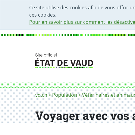
DÉBUT DU CONTENU DE LA PAGE
ACCÈS AU CHAMP DE RECHERCHE
PAGE D'ACCUEIL
FORMULAIRE DE CONTACT
Ce site utilise des cookies afin de vous offrir 
ces cookies.
Pour en savoir plus sur comment les désactive
Fil d'Ariane
Voyager avec vos animaux de compagnie
vd.ch
Population
Vétérinaires et animau
Voyager avec vos