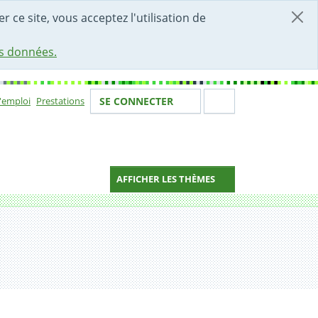
r ce site, vous acceptez l'utilisation de
es données.
Votre identité
Section de 
d'emploi
Prestations
SE CONNECTER
ion
AFFICHER LES THÈMES