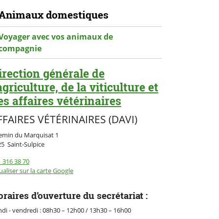
avigation secondaire
Animaux domestiques
Voyager avec vos animaux de
compagnie
irection générale de
'agriculture, de la viticulture et
es affaires vétérinaires
FFAIRES VÉTÉRINAIRES (DAVI)
emin du Marquisat 1
Suisse
25
Saint-Sulpice
 316 38 70
ualiser sur la carte Google
raires d’ouverture du secrétariat :
di - vendredi : 08h30 – 12h00 / 13h30 – 16h00