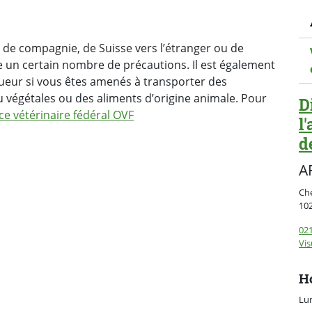
N
 de compagnie, de Suisse vers l’étranger ou de
re un certain nombre de précautions. Il est également
gueur si vous êtes amenés à transporter des
 végétales ou des aliments d’origine animale. Pour
D
fice vétérinaire fédéral OVF
l
d
A
Ch
10
021
Vis
Ho
Lun