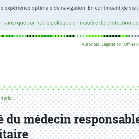
une expérience optimale de navigation. En continuant de visite
r, ainsi que sur notre politique en matière de protection d
Autorités
Législation
Offres 
Sous-navigat
 d'un établissement sanitaire
nnels
té du médecin responsabl
taire