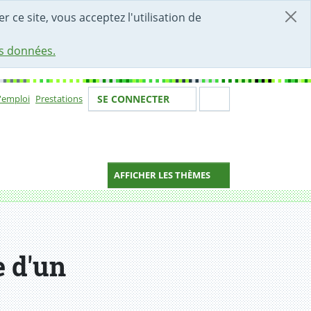
r ce site, vous acceptez l'utilisation de
es données.
Votre identité
Section de 
d'emploi
Prestations
SE CONNECTER
ion
AFFICHER LES THÈMES
e d'un