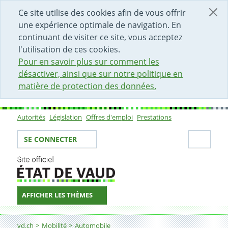
DÉBUT DU CONTENU DE LA PAGE
ACCÈS AU CHAMP DE RECHERCHE
PAGE D'ACCUEIL
FORMULAIRE DE CONTACT
Ce site utilise des cookies afin de vous offrir
une expérience optimale de navigation. En
continuant de visiter ce site, vous acceptez
l'utilisation de ces cookies.
Pour en savoir plus sur comment les
désactiver, ainsi que sur notre politique en
matière de protection des données.
Autorités
Législation
Offres d'emploi
Prestations
Sous-navigation
Votre identité
Secti
SE CONNECTER
AFFICHER LES THÈMES
Fil d'Ariane
Annoncer son changement d'identité pour une facilit
vd.ch
Mobilité
Automobile