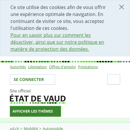
DÉBUT DU CONTENU DE LA PAGE
ACCÈS AU CHAMP DE RECHERCHE
PAGE D'ACCUEIL
FORMULAIRE DE CONTACT
Ce site utilise des cookies afin de vous offrir
une expérience optimale de navigation. En
continuant de visiter ce site, vous acceptez
l'utilisation de ces cookies.
Pour en savoir plus sur comment les
désactiver, ainsi que sur notre politique en
matière de protection des données.
Autorités
Législation
Offres d'emploi
Prestations
Sous-navigation
Votre identité
Secti
SE CONNECTER
AFFICHER LES THÈMES
Fil d'Ariane
Annoncer son changement d'origine pour son permis d
vd.ch
Mobilité
Automobile