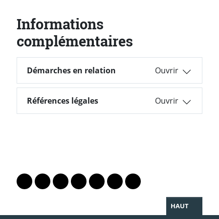
Informations
complémentaires
Démarches en relation
Démarches en relation
Références légales
Références légales
PARTAGER LA PAGE
Lien vers le profil Mastodon
Lien vers le profil Bluesky
Lien vers le profil Instagram
Lien vers le profil Linkedin
Lien vers le profil Facebook
Lien vers le profil Twitter
Partager par WhatsAp
HAUT