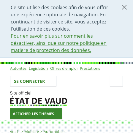
DÉBUT DU CONTENU DE LA PAGE
ACCÈS AU CHAMP DE RECHERCHE
PAGE D'ACCUEIL
FORMULAIRE DE CONTACT
Ce site utilise des cookies afin de vous offrir
une expérience optimale de navigation. En
continuant de visiter ce site, vous acceptez
l'utilisation de ces cookies.
Pour en savoir plus sur comment les
désactiver, ainsi que sur notre politique en
matière de protection des données.
Autorités
Législation
Offres d'emploi
Prestations
Sous-navigation
Votre identité
Secti
SE CONNECTER
AFFICHER LES THÈMES
Fil d'Ariane
Contrôler et attester l'installation d'un dispositif d'at
vd.ch
Mobilité
Automobile